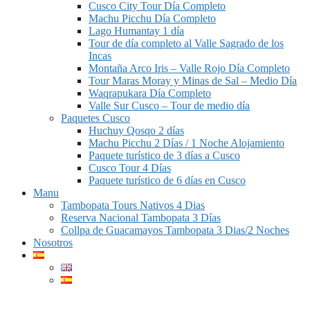
Cusco City Tour Día Completo
Machu Picchu Día Completo
Lago Humantay 1 día
Tour de día completo al Valle Sagrado de los
Incas
Montaña Arco Iris – Valle Rojo Día Completo
Tour Maras Moray y Minas de Sal – Medio Día
Waqrapukara Día Completo
Valle Sur Cusco – Tour de medio día
Paquetes Cusco
Huchuy Qosqo 2 días
Machu Picchu 2 Días / 1 Noche Alojamiento
Paquete turístico de 3 días a Cusco
Cusco Tour 4 Días
Paquete turístico de 6 días en Cusco
Manu
Tambopata Tours Nativos 4 Dias
Reserva Nacional Tambopata 3 Días
Collpa de Guacamayos Tambopata 3 Dias/2 Noches
Nosotros