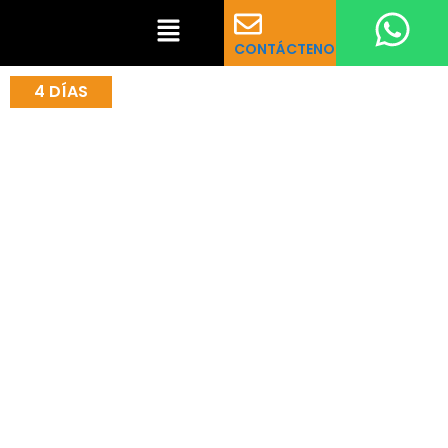
CONTÁCTENOS
4 DÍAS
Camino Inca a Machu
Picchu
Embárquese en una aventura de 4 días por el Camino
Inca, atravesando antiguos senderos, impresionantes
paisajes y ruinas históricas, para culminar en el
majestuoso Machu Picchu.