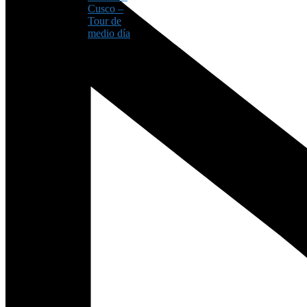
Cusco –
Tour de
medio día