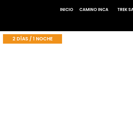
INICIO
CAMINO INCA
TREK S
2 DÍAS / 1 NOCHE
Machu Picchu
Embárquese en un viaje sereno y envolvente con nuestro To
caminata.