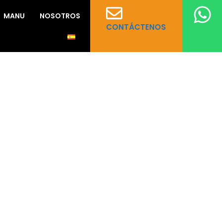
MANU
NOSOTROS
CONTÁCTENOS
 de la antigua ciudadela sin los rigores de una larga