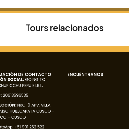
Tours relacionados
MACIÓN DE CONTACTO
ENCUÉNTRANOS
ÓN SOCIAL:
GOING TO
UPICCHU PERU E.I.R.L.
:
20613596535
ECCIÓN:
NRO. 0 APV. VILLA
AÍSO HUILLCAPATA CUSCO -
CO - CUSCO
tsApp: +51 901 252 522