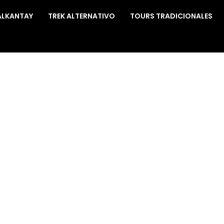
ALKANTAY
TREK ALTERNATIVO
TOURS TRADICIONALES
ur Machu Picchu 2 días, perfecto para experimentar la magia