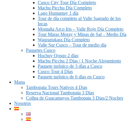
Cusco City Tour Día Completo
Machu Picchu Día Completo
Lago Humantay 1 día
Tour de día completo al Valle Sagrado de los
Incas
Montaña Arco Iris – Valle Rojo Día Completo
Tour Maras Moray y Minas de Sal – Medio Día
Waqrapukara Día Completo
Valle Sur Cusco – Tour de medio día
Paquetes Cusco
Huchuy Qosqo 2 días
Machu Picchu 2 Días / 1 Noche Alojamiento
Paquete turístico de 3 días a Cusco
Cusco Tour 4 Días
Paquete turístico de 6 días en Cusco
Manu
Tambopata Tours Nativos 4 Dias
Reserva Nacional Tambopata 3 Días
Collpa de Guacamayos Tambopata 3 Dias/2 Noches
Nosotros