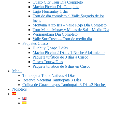
Cusco City Tour Día Completo
Machu Picchu Día Completo
Lago Humantay 1 día
Tour de día completo al Valle Sagrado de los
Incas
Montaña Arco Iris – Valle Rojo Día Completo
Tour Maras Moray y Minas de Sal – Medio Día
Waqrapukara Día Completo
Valle Sur Cusco – Tour de medio día
Paquetes Cusco
Huchuy Qosqo 2 días
Machu Picchu 2 Días / 1 Noche Alojamiento
Paquete turístico de 3 días a Cusco
Cusco Tour 4 Días
Paquete turístico de 6 días en Cusco
Manu
Tambopata Tours Nativos 4 Dias
Reserva Nacional Tambopata 3 Días
Collpa de Guacamayos Tambopata 3 Dias/2 Noches
Nosotros