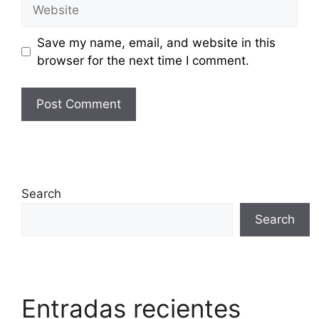
Save my name, email, and website in this
browser for the next time I comment.
Search
Search
Entradas recientes