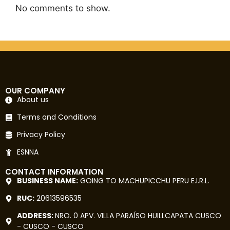
No comments to show.
OUR COMPANY
About us
Terms and Conditions
Privacy Policy
ESNNA
CONTACT INFORMATION
BUSINESS NAME:
GOING TO MACHUPICCHU PERU E.I.R.L.
RUC:
20613596535
ADDRESS:
NRO. 0 APV. VILLA PARAÍSO HUILLCAPATA CUSCO
- CUSCO - CUSCO