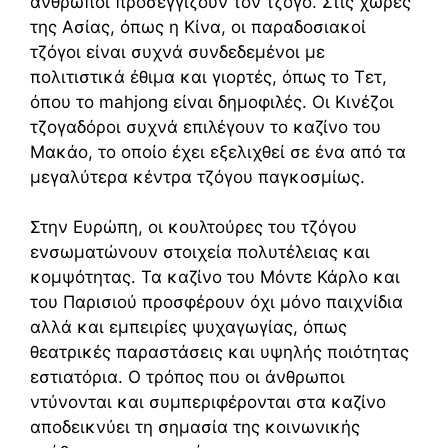
άνθρωποι προσεγγίζουν τον τζόγο. Στις χώρες
της Ασίας, όπως η Κίνα, οι παραδοσιακοί
τζόγοι είναι συχνά συνδεδεμένοι με
πολιτιστικά έθιμα και γιορτές, όπως το Τετ,
όπου το mahjong είναι δημοφιλές. Οι Κινέζοι
τζογαδόροι συχνά επιλέγουν το καζίνο του
Μακάο, το οποίο έχει εξελιχθεί σε ένα από τα
μεγαλύτερα κέντρα τζόγου παγκοσμίως.
Στην Ευρώπη, οι κουλτούρες του τζόγου
ενσωματώνουν στοιχεία πολυτέλειας και
κομψότητας. Τα καζίνο του Μόντε Κάρλο και
του Παρισιού προσφέρουν όχι μόνο παιχνίδια
αλλά και εμπειρίες ψυχαγωγίας, όπως
θεατρικές παραστάσεις και υψηλής ποιότητας
εστιατόρια. Ο τρόπος που οι άνθρωποι
ντύνονται και συμπεριφέρονται στα καζίνο
αποδεικνύει τη σημασία της κοινωνικής