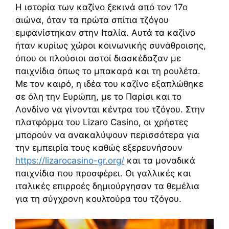
Η ιστορία των καζίνο ξεκινά από τον 17ο
αιώνα, όταν τα πρώτα σπίτια τζόγου
εμφανίστηκαν στην Ιταλία. Αυτά τα καζίνο
ήταν κυρίως χώροι κοινωνικής συνάθροισης,
όπου οι πλούσιοι αστοί διασκέδαζαν με
παιχνίδια όπως το μπακαρά και τη ρουλέτα.
Με τον καιρό, η ιδέα του καζίνο εξαπλώθηκε
σε όλη την Ευρώπη, με το Παρίσι και το
Λονδίνο να γίνονται κέντρα του τζόγου. Στην
πλατφόρμα του Lizaro Casino, οι χρήστες
μπορούν να ανακαλύψουν περισσότερα για
την εμπειρία τους καθώς εξερευνήσουν
https://lizarocasino-gr.org/
και τα μοναδικά
παιχνίδια που προσφέρει. Οι γαλλικές και
ιταλικές επιρροές δημιούργησαν τα θεμέλια
για τη σύγχρονη κουλτούρα του τζόγου.