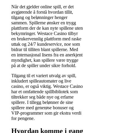
Når det gjelder online spill, er det
avgjørende å forstå hvordan tillit,
tilgang og belønninger henger
sammen. Spillerne ønsker en trygg
plattform der de kan nyte spillene uten
bekymringer. Westace Casino tilbyr
en brukervennlig plattform med raske
uttak og 24/7 kundeservice, noe som
bidrar til tilliten blant spillerne. Med
en internasjonal lisens fra en anerkjent
myndighet, kan spillere være trygge
på at de spiller under sikre forhold.
Tilgang til et variert utvalg av spill,
inkludert spilleautomater og live
casino, er også viktig. Westace Casino
har et omfattende spillbibliotek som
tiltrekker seg både nye og erfarne
spillere. I tillegg belønner de sine
spillere med generøse bonuser og
VIP-programmer som gir ekstra verdi
for pengene.
Hvordan komme i gang