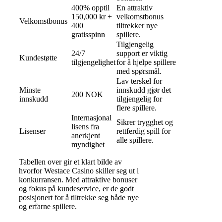
400% opptil
En attraktiv
150,000 kr +
velkomstbonus
Velkomstbonus
400
tiltrekker nye
gratisspinn
spillere.
Tilgjengelig
24/7
support er viktig
Kundestøtte
tilgjengelighet
for å hjelpe spillere
med spørsmål.
Lav terskel for
Minste
innskudd gjør det
200 NOK
innskudd
tilgjengelig for
flere spillere.
Internasjonal
Sikrer trygghet og
lisens fra
Lisenser
rettferdig spill for
anerkjent
alle spillere.
myndighet
Tabellen over gir et klart bilde av
hvorfor Westace Casino skiller seg ut i
konkurransen. Med attraktive bonuser
og fokus på kundeservice, er de godt
posisjonert for å tiltrekke seg både nye
og erfarne spillere.