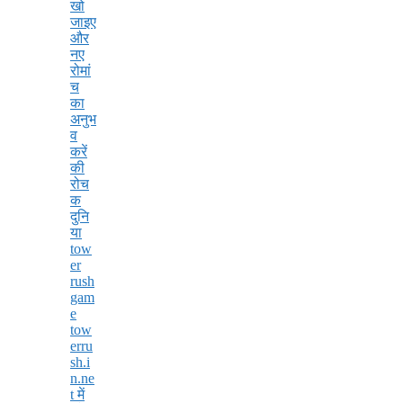
खो
जाइए
और
नए
रोमां
च
का
अनुभ
व
करें
की
रोच
क
दुनि
या
tow
er
rush
gam
e
tow
erru
sh.i
n.ne
t में