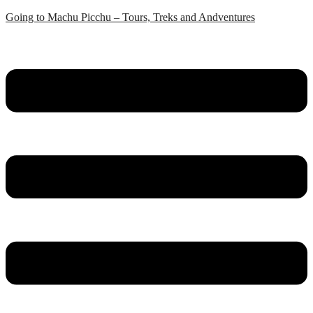
Skip
Going to Machu Picchu – Tours, Treks and Andventures
to
content
Menu