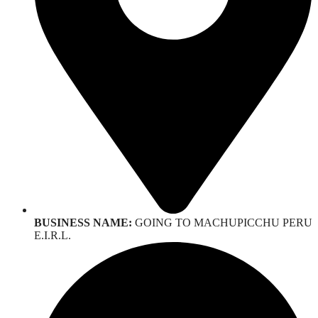
BUSINESS NAME:
GOING TO MACHUPICCHU PERU
E.I.R.L.