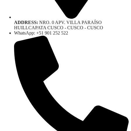
ADDRESS:
NRO. 0 APV. VILLA PARAÍSO
HUILLCAPATA CUSCO - CUSCO - CUSCO
WhatsApp: +51 901 252 522