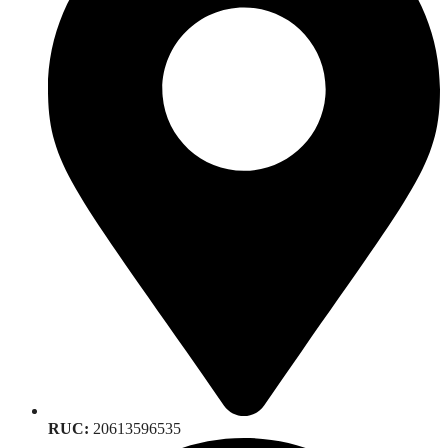
RUC:
20613596535