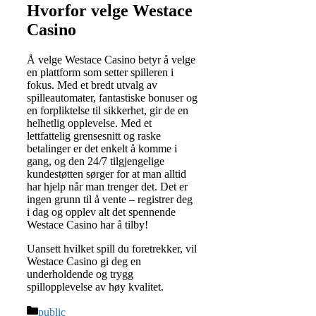
Hvorfor velge Westace
Casino
Å velge Westace Casino betyr å velge
en plattform som setter spilleren i
fokus. Med et bredt utvalg av
spilleautomater, fantastiske bonuser og
en forpliktelse til sikkerhet, gir de en
helhetlig opplevelse. Med et
lettfattelig grensesnitt og raske
betalinger er det enkelt å komme i
gang, og den 24/7 tilgjengelige
kundestøtten sørger for at man alltid
har hjelp når man trenger det. Det er
ingen grunn til å vente – registrer deg
i dag og opplev alt det spennende
Westace Casino har å tilby!
Uansett hvilket spill du foretrekker, vil
Westace Casino gi deg en
underholdende og trygg
spillopplevelse av høy kvalitet.
Categories
public