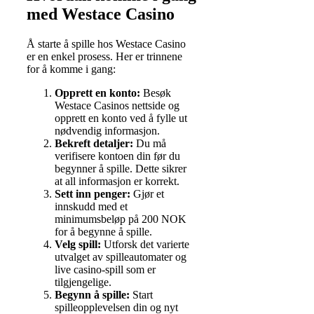
med Westace Casino
Å starte å spille hos Westace Casino
er en enkel prosess. Her er trinnene
for å komme i gang:
Opprett en konto:
Besøk
Westace Casinos nettside og
opprett en konto ved å fylle ut
nødvendig informasjon.
Bekreft detaljer:
Du må
verifisere kontoen din før du
begynner å spille. Dette sikrer
at all informasjon er korrekt.
Sett inn penger:
Gjør et
innskudd med et
minimumsbeløp på 200 NOK
for å begynne å spille.
Velg spill:
Utforsk det varierte
utvalget av spilleautomater og
live casino-spill som er
tilgjengelige.
Begynn å spille:
Start
spilleopplevelsen din og nyt