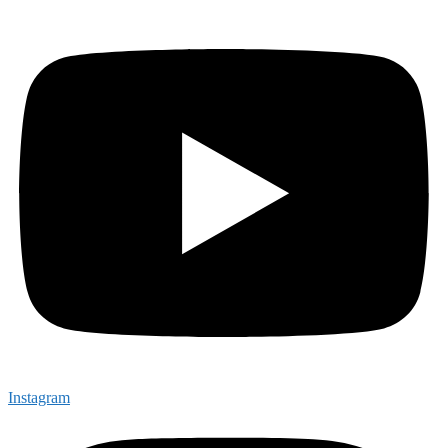
Instagram