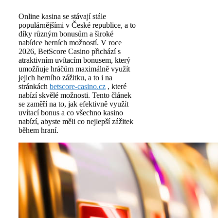
Online kasina se stávají stále
populárnějšími v České republice, a to
díky různým bonusům a široké
nabídce herních možností. V roce
2026, BetScore Casino přichází s
atraktivním uvítacím bonusem, který
umožňuje hráčům maximálně využít
jejich herního zážitku, a to i na
stránkách
betscore-casino.cz
, které
nabízí skvělé možnosti. Tento článek
se zaměří na to, jak efektivně využít
uvítací bonus a co všechno kasino
nabízí, abyste měli co nejlepší zážitek
během hraní.