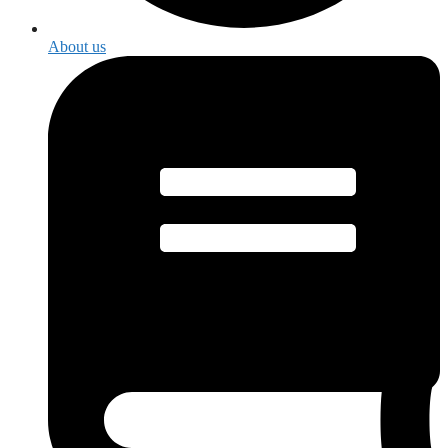
About us