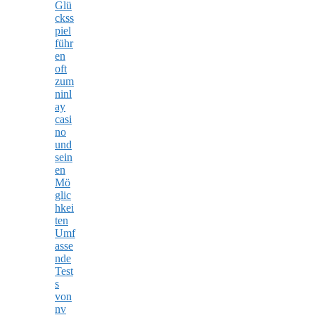
Glü
ckss
piel
führ
en
oft
zum
ninl
ay
casi
no
und
sein
en
Mö
glic
hkei
ten
Umf
asse
nde
Test
s
von
nv