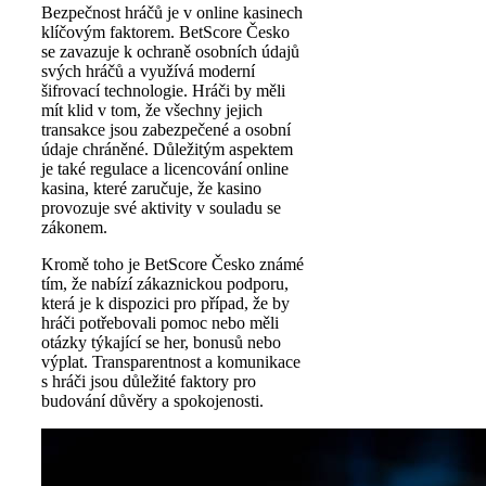
Bezpečnost hráčů je v online kasinech
klíčovým faktorem. BetScore Česko
se zavazuje k ochraně osobních údajů
svých hráčů a využívá moderní
šifrovací technologie. Hráči by měli
mít klid v tom, že všechny jejich
transakce jsou zabezpečené a osobní
údaje chráněné. Důležitým aspektem
je také regulace a licencování online
kasina, které zaručuje, že kasino
provozuje své aktivity v souladu se
zákonem.
Kromě toho je BetScore Česko známé
tím, že nabízí zákaznickou podporu,
která je k dispozici pro případ, že by
hráči potřebovali pomoc nebo měli
otázky týkající se her, bonusů nebo
výplat. Transparentnost a komunikace
s hráči jsou důležité faktory pro
budování důvěry a spokojenosti.