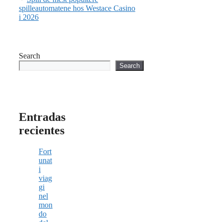
spilleautomatene hos Westace Casino
i 2026
Search
Search
Entradas
recientes
Fort
unat
i
viag
gi
nel
mon
do