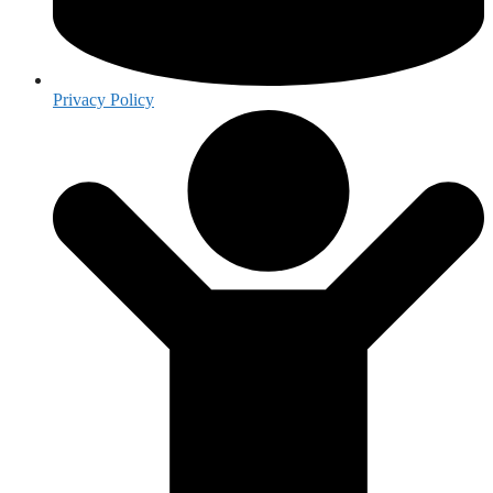
Privacy Policy