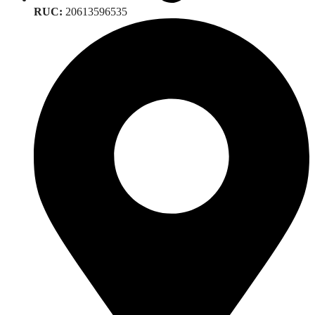
RUC:
20613596535