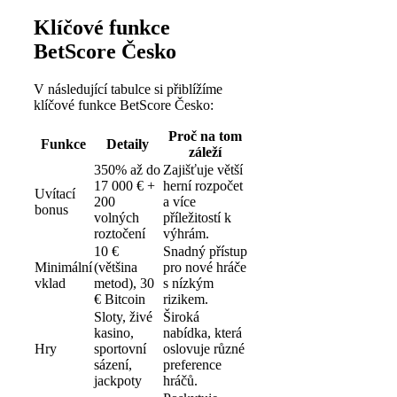
Klíčové funkce
BetScore Česko
V následující tabulce si přiblížíme
klíčové funkce BetScore Česko:
Proč na tom
Funkce
Detaily
záleží
350% až do
Zajišťuje větší
17 000 € +
herní rozpočet
Uvítací
200
a více
bonus
volných
příležitostí k
roztočení
výhrám.
10 €
Snadný přístup
Minimální
(většina
pro nové hráče
vklad
metod), 30
s nízkým
€ Bitcoin
rizikem.
Sloty, živé
Široká
kasino,
nabídka, která
Hry
sportovní
oslovuje různé
sázení,
preference
jackpoty
hráčů.