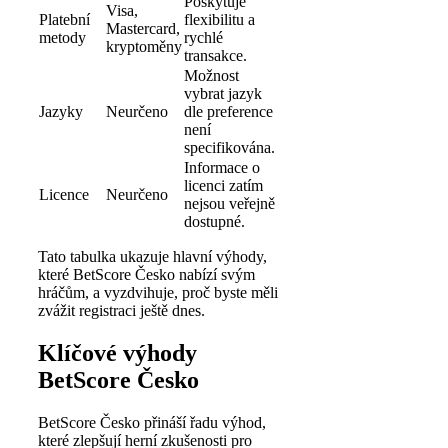
Poskytuje
Visa,
Platební
flexibilitu a
Mastercard,
metody
rychlé
kryptoměny
transakce.
Možnost
vybrat jazyk
Jazyky
Neurčeno
dle preference
není
specifikována.
Informace o
licenci zatím
Licence
Neurčeno
nejsou veřejně
dostupné.
Tato tabulka ukazuje hlavní výhody,
které BetScore Česko nabízí svým
hráčům, a vyzdvihuje, proč byste měli
zvážit registraci ještě dnes.
Klíčové výhody
BetScore Česko
BetScore Česko přináší řadu výhod,
které zlepšují herní zkušenosti pro