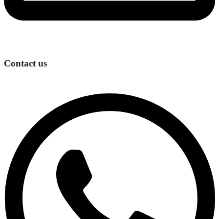
Contact us