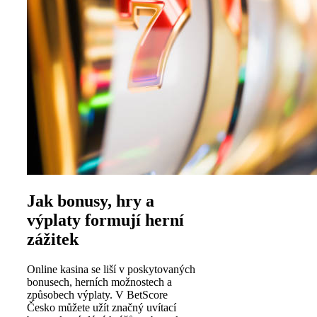
Jak bonusy, hry a
výplaty formují herní
zážitek
Online kasina se liší v poskytovaných
bonusech, herních možnostech a
způsobech výplaty. V BetScore
Česko můžete užít značný uvítací