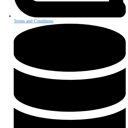
Terms and Conditions