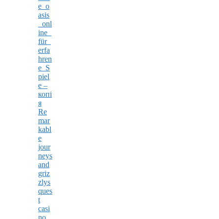
e_o
asis
_onl
ine_
für_
erfa
hren
e_S
piel
e –
копі
я
Re
mar
kabl
e
jour
neys
and
griz
zlys
ques
t
casi
no