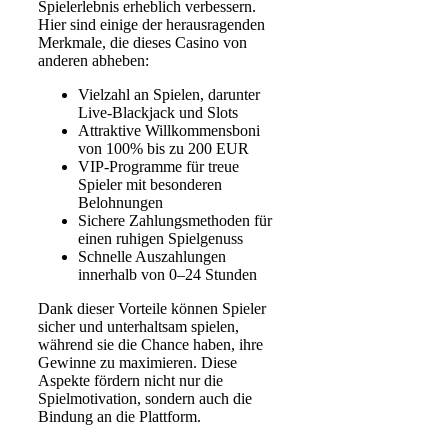
Spielerlebnis erheblich verbessern.
Hier sind einige der herausragenden
Merkmale, die dieses Casino von
anderen abheben:
Vielzahl an Spielen, darunter
Live-Blackjack und Slots
Attraktive Willkommensboni
von 100% bis zu 200 EUR
VIP-Programme für treue
Spieler mit besonderen
Belohnungen
Sichere Zahlungsmethoden für
einen ruhigen Spielgenuss
Schnelle Auszahlungen
innerhalb von 0–24 Stunden
Dank dieser Vorteile können Spieler
sicher und unterhaltsam spielen,
während sie die Chance haben, ihre
Gewinne zu maximieren. Diese
Aspekte fördern nicht nur die
Spielmotivation, sondern auch die
Bindung an die Plattform.