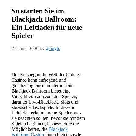
So starten Sie im
Blackjack Ballroom:
Ein Leitfaden für neue
Spieler
27 June, 2026
by
goingto
Der Einstieg in die Welt der Online-
Casinos kann aufregend und
gleichzeitig einschüchternd sein.
Blackjack Ballroom bietet eine
Vielzahl von aufregenden Spielen,
darunter Live-Blackjack, Slots und
klassische Tischspiele. In diesem
Leitfaden erfahren neue Spieler, was
sie beachten sollten, bevor sie mit dem
Spielen beginnen, insbesondere die
Möglichkeiten, die
Blackjack
Ballroom Casino
ihnen bietet, sowie