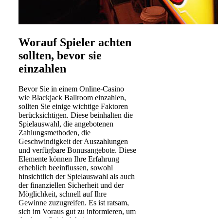
Worauf Spieler achten
sollten, bevor sie
einzahlen
Bevor Sie in einem Online-Casino
wie Blackjack Ballroom einzahlen,
sollten Sie einige wichtige Faktoren
berücksichtigen. Diese beinhalten die
Spielauswahl, die angebotenen
Zahlungsmethoden, die
Geschwindigkeit der Auszahlungen
und verfügbare Bonusangebote. Diese
Elemente können Ihre Erfahrung
erheblich beeinflussen, sowohl
hinsichtlich der Spielauswahl als auch
der finanziellen Sicherheit und der
Möglichkeit, schnell auf Ihre
Gewinne zuzugreifen. Es ist ratsam,
sich im Voraus gut zu informieren, um