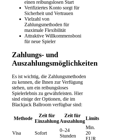
einen reibungslosen Start
Verifiziertes Konto sorgt für
Sicherheit und Vertrauen
Vielzahl von
Zahlungsmethoden für
maximale Flexibilität
Attraktive Willkommensboni
für neue Spieler
Zahlungs- und
Auszahlungsmöglichkeiten
Es ist wichtig, die Zahlungsmethoden
zu kennen, die Ihnen zur Verfügung
stehen, um ein reibungsloses
Spielerlebnis zu gewährleisten. Hier
sind einige der Optionen, die im
Blackjack Ballroom verfügbar sind:
Zeit für
Zeit für
Methode
Limits
Einzahlung
Auszahlung
Min.
0–24
Visa
Sofort
20
Stunden
EUR