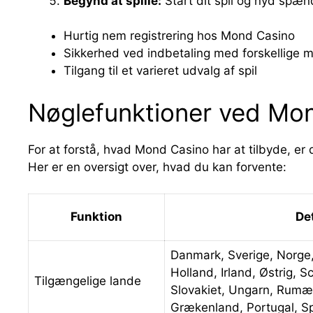
Begynd at spille:
Start dit spil og nyd spæn
Hurtig nem registrering hos Mond Casino
Sikkerhed ved indbetaling med forskellige 
Tilgang til et varieret udvalg af spil
Nøglefunktioner ved Mo
For at forstå, hvad Mond Casino har at tilbyde, er d
Her er en oversigt over, hvad du kan forvente:
Funktion
Det
Danmark, Sverige, Norge,
Holland, Irland, Østrig, S
Tilgængelige lande
Slovakiet, Ungarn, Rumæn
Grækenland, Portugal, Spa