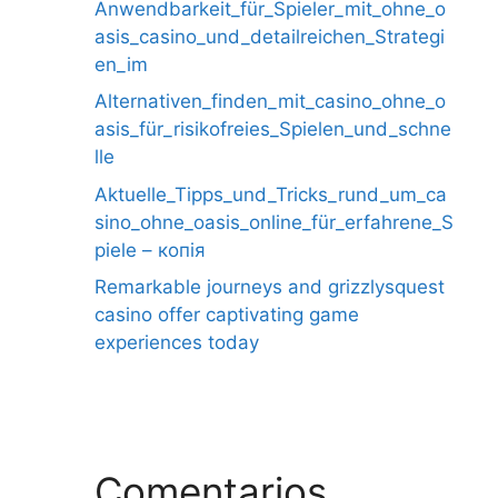
Anwendbarkeit_für_Spieler_mit_ohne_o
asis_casino_und_detailreichen_Strategi
en_im
Alternativen_finden_mit_casino_ohne_o
asis_für_risikofreies_Spielen_und_schne
lle
Aktuelle_Tipps_und_Tricks_rund_um_ca
sino_ohne_oasis_online_für_erfahrene_S
piele – копія
Remarkable journeys and grizzlysquest
casino offer captivating game
experiences today
Comentarios