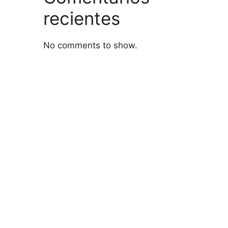
recientes
No comments to show.