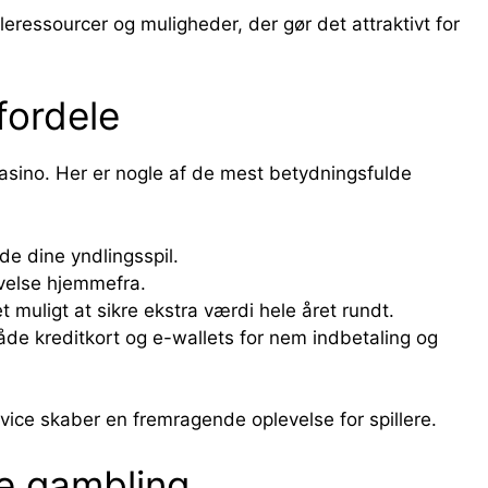
eressourcer og muligheder, der gør det attraktivt for
fordele
Casino. Her er nogle af de mest betydningsfulde
nde dine yndlingsspil.
evelse hjemmefra.
muligt at sikre ekstra værdi hele året rundt.
åde kreditkort og e-wallets for nem indbetaling og
ice skaber en fremragende oplevelse for spillere.
ine gambling