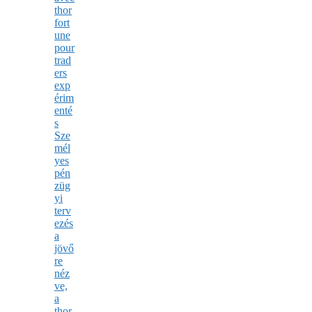
thor
fort
une
pour
trad
ers
exp
érim
enté
s
Sze
mél
yes
pén
züg
yi
terv
ezés
a
jövő
re
néz
ve,
a
thor