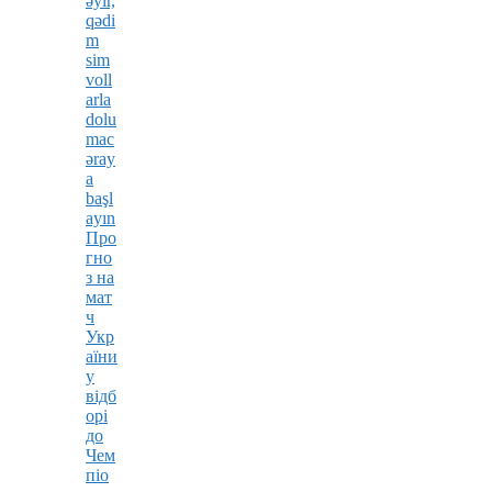
əyir,
qədi
m
sim
voll
arla
dolu
mac
əray
a
başl
ayın
Про
гно
з на
мат
ч
Укр
аїни
у
відб
орі
до
Чем
піо