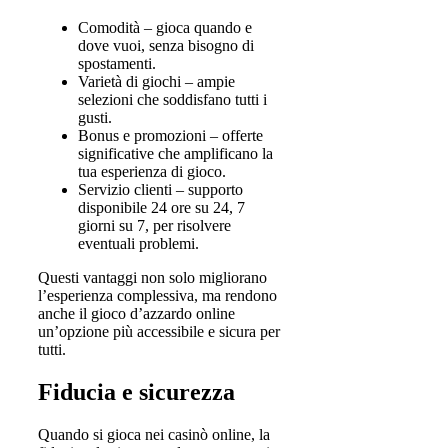
Comodità – gioca quando e
dove vuoi, senza bisogno di
spostamenti.
Varietà di giochi – ampie
selezioni che soddisfano tutti i
gusti.
Bonus e promozioni – offerte
significative che amplificano la
tua esperienza di gioco.
Servizio clienti – supporto
disponibile 24 ore su 24, 7
giorni su 7, per risolvere
eventuali problemi.
Questi vantaggi non solo migliorano
l’esperienza complessiva, ma rendono
anche il gioco d’azzardo online
un’opzione più accessibile e sicura per
tutti.
Fiducia e sicurezza
Quando si gioca nei casinò online, la