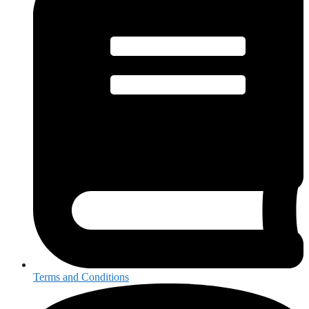
Terms and Conditions