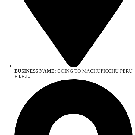
BUSINESS NAME:
GOING TO MACHUPICCHU PERU
E.I.R.L.