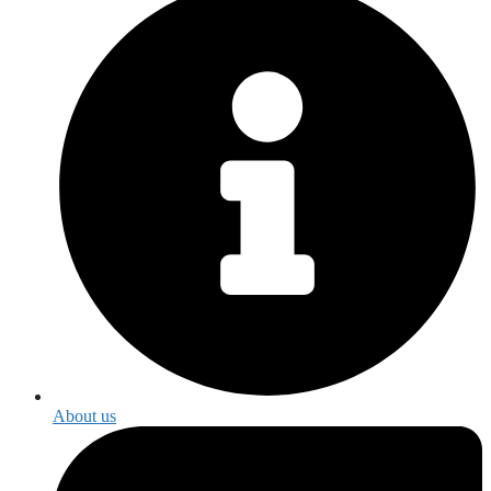
About us