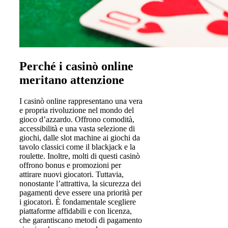
Perché i casinò online
meritano attenzione
I casinò online rappresentano una vera
e propria rivoluzione nel mondo del
gioco d’azzardo. Offrono comodità,
accessibilità e una vasta selezione di
giochi, dalle slot machine ai giochi da
tavolo classici come il blackjack e la
roulette. Inoltre, molti di questi casinò
offrono bonus e promozioni per
attirare nuovi giocatori. Tuttavia,
nonostante l’attrattiva, la sicurezza dei
pagamenti deve essere una priorità per
i giocatori. È fondamentale scegliere
piattaforme affidabili e con licenza,
che garantiscano metodi di pagamento