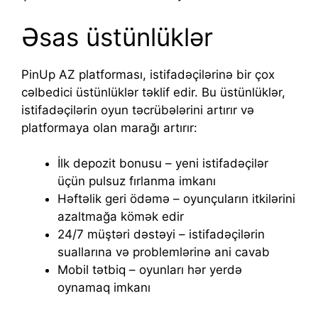
Əsas üstünlüklər
PinUp AZ platforması, istifadəçilərinə bir çox
cəlbedici üstünlüklər təklif edir. Bu üstünlüklər,
istifadəçilərin oyun təcrübələrini artırır və
platformaya olan marağı artırır:
İlk depozit bonusu – yeni istifadəçilər
üçün pulsuz fırlanma imkanı
Həftəlik geri ödəmə – oyunçuların itkilərini
azaltmağa kömək edir
24/7 müştəri dəstəyi – istifadəçilərin
suallarına və problemlərinə ani cavab
Mobil tətbiq – oyunları hər yerdə
oynamaq imkanı