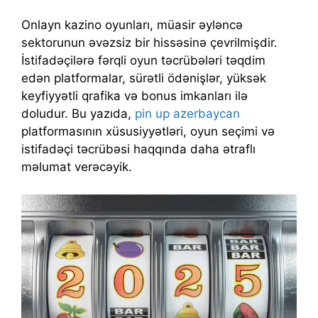
Onlayn kazino oyunları, müasir əyləncə
sektorunun əvəzsiz bir hissəsinə çevrilmişdir.
İstifadəçilərə fərqli oyun təcrübələri təqdim
edən platformalar, sürətli ödənişlər, yüksək
keyfiyyətli qrafika və bonus imkanları ilə
doludur. Bu yazıda,
pin up azerbaycan
platformasının xüsusiyyətləri, oyun seçimi və
istifadəçi təcrübəsi haqqında daha ətraflı
məlumat verəcəyik.