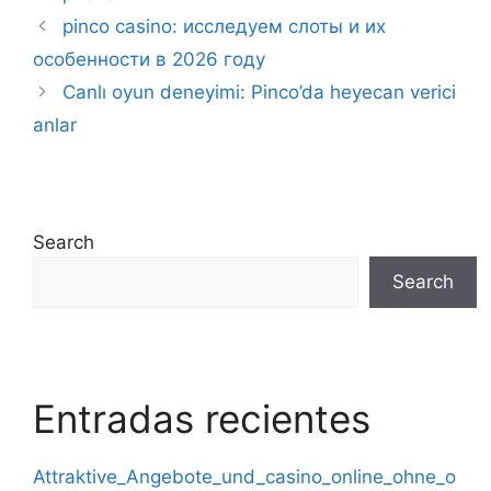
pinco casino: исследуем слоты и их
особенности в 2026 году
Canlı oyun deneyimi: Pinco’da heyecan verici
anlar
Search
Search
Entradas recientes
Attraktive_Angebote_und_casino_online_ohne_o