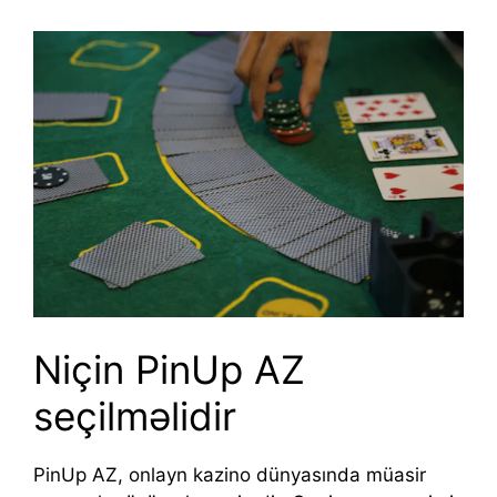
Niçin PinUp AZ
seçilməlidir
PinUp AZ, onlayn kazino dünyasında müasir