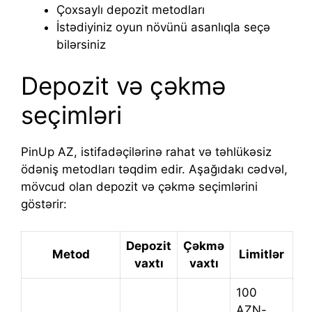
Çoxsaylı depozit metodları
İstədiyiniz oyun növünü asanlıqla seçə
bilərsiniz
Depozit və çəkmə
seçimləri
PinUp AZ, istifadəçilərinə rahat və təhlükəsiz
ödəniş metodları təqdim edir. Aşağıdakı cədvəl,
mövcud olan depozit və çəkmə seçimlərini
göstərir:
Depozit
Çəkmə
Metod
Limitlər
vaxtı
vaxtı
100
AZN-