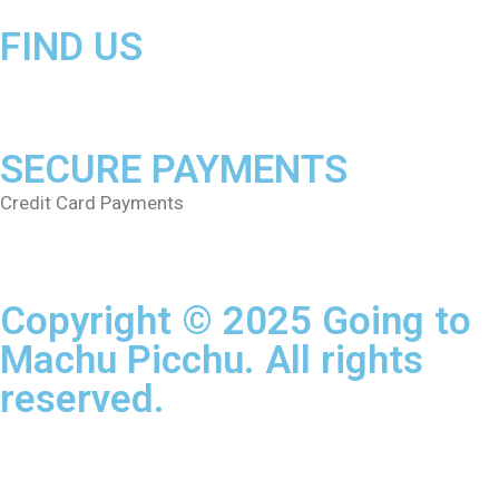
FIND US
SECURE PAYMENTS
Credit Card Payments
Copyright © 2025 Going to
Machu Picchu. All rights
reserved.