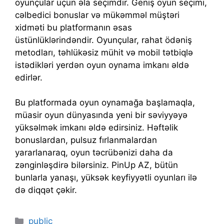
oyunçular üçün əla seçimdir. Geniş oyun seçimi,
cəlbedici bonuslar və mükəmməl müştəri
xidməti bu platformanın əsas
üstünlüklərindəndir. Oyunçular, rahat ödəniş
metodları, təhlükəsiz mühit və mobil tətbiqlə
istədikləri yerdən oyun oynama imkanı əldə
edirlər.
Bu platformada oyun oynamağa başlamaqla,
müasir oyun dünyasında yeni bir səviyyəyə
yüksəlmək imkanı əldə edirsiniz. Həftəlik
bonuslardan, pulsuz fırlanmalardan
yararlanaraq, oyun təcrübənizi daha da
zənginləşdirə bilərsiniz. PinUp AZ, bütün
bunlarla yanaşı, yüksək keyfiyyətli oyunları ilə
də diqqət çəkir.
public