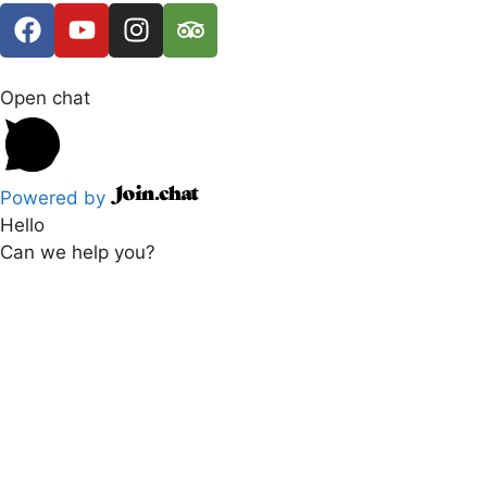
Open chat
Powered by
Hello
Can we help you?