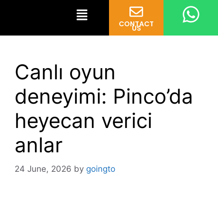
CONTACT
US
Canlı oyun
deneyimi: Pinco’da
heyecan verici
anlar
24 June, 2026
by
goingto