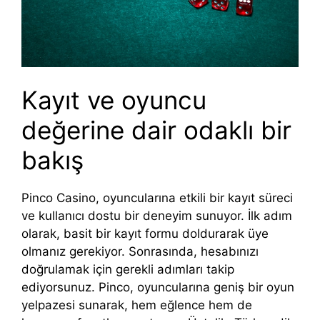
Kayıt ve oyuncu
değerine dair odaklı bir
bakış
Pinco Casino, oyuncularına etkili bir kayıt süreci
ve kullanıcı dostu bir deneyim sunuyor. İlk adım
olarak, basit bir kayıt formu doldurarak üye
olmanız gerekiyor. Sonrasında, hesabınızı
doğrulamak için gerekli adımları takip
ediyorsunuz. Pinco, oyuncularına geniş bir oyun
yelpazesi sunarak, hem eğlence hem de