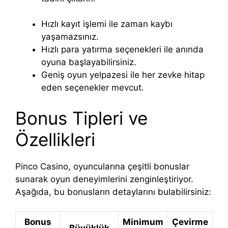
Hızlı kayıt işlemi ile zaman kaybı
yaşamazsınız.
Hızlı para yatırma seçenekleri ile anında
oyuna başlayabilirsiniz.
Geniş oyun yelpazesi ile her zevke hitap
eden seçenekler mevcut.
Bonus Tipleri ve
Özellikleri
Pinco Casino, oyuncularına çeşitli bonuslar
sunarak oyun deneyimlerini zenginleştiriyor.
Aşağıda, bu bonusların detaylarını bulabilirsiniz:
Bonus
Minimum
Çevirme