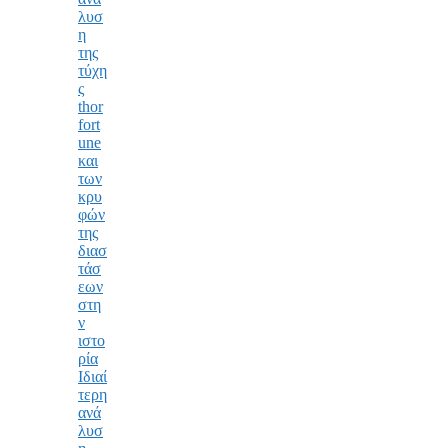
λυσ
η
της
τύχη
ς
thor
fort
une
και
των
κρυ
φών
της
διασ
τάσ
εων
στη
ν
ιστο
ρία
Ιδιαί
τερη
ανά
λυσ