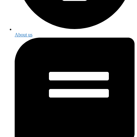
About us