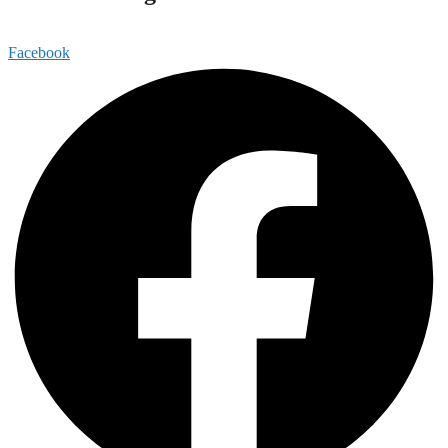
Facebook