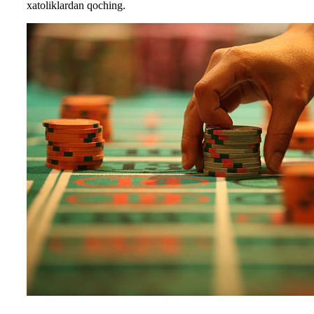
xatoliklardan qoching.