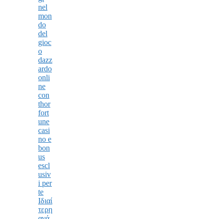
nel
mon
do
del
gioc
o
dazz
ardo
onli
ne
con
thor
fort
une
casi
no e
bon
us
escl
usiv
i per
te
Ιδιαί
τερη
ανά