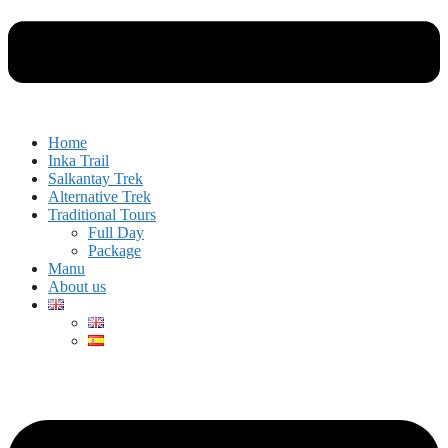
Home
Inka Trail
Salkantay Trek
Alternative Trek
Traditional Tours
Full Day
Package
Manu
About us