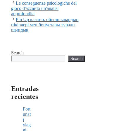
Le conseguenze psicologiche del
gioco d'azzardo un'analisi
approfondita
Pin Up казино: ойыншылардың
пікірлері мен бонустары туралы
шындық
Search
Search
Entradas
recientes
Fort
unat
i
viag
gi