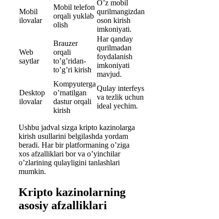
O’z mobil
Mobil telefon
Mobil
qurilmangizdan
orqali yuklab
ilovalar
oson kirish
olish
imkoniyati.
Har qanday
Brauzer
qurilmadan
Web
orqali
foydalanish
saytlar
to’g’ridan-
imkoniyati
to’g’ri kirish
mavjud.
Kompyuterga
Qulay interfeys
Desktop
o’rnatilgan
va tezlik uchun
ilovalar
dastur orqali
ideal yechim.
kirish
Ushbu jadval sizga kripto kazinolarga
kirish usullarini belgilashda yordam
beradi. Har bir platformaning o’ziga
xos afzalliklari bor va o’yinchilar
o’zlarining qulayligini tanlashlari
mumkin.
Kripto kazinolarning
asosiy afzalliklari