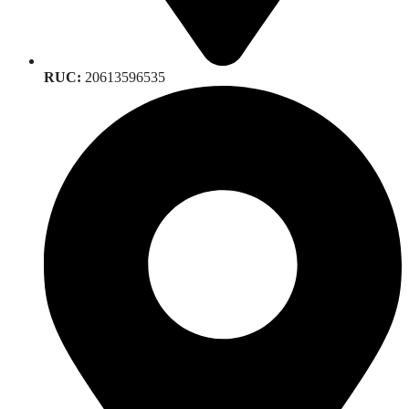
RUC:
20613596535