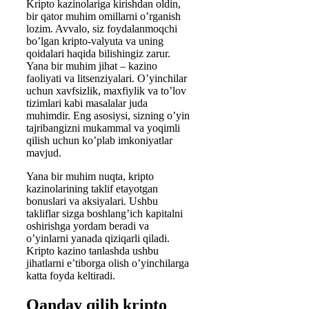
Kripto kazinolariga kirishdan oldin,
bir qator muhim omillarni o’rganish
lozim. Avvalo, siz foydalanmoqchi
bo’lgan kripto-valyuta va uning
qoidalari haqida bilishingiz zarur.
Yana bir muhim jihat – kazino
faoliyati va litsenziyalari. O’yinchilar
uchun xavfsizlik, maxfiylik va to’lov
tizimlari kabi masalalar juda
muhimdir. Eng asosiysi, sizning o’yin
tajribangizni mukammal va yoqimli
qilish uchun ko’plab imkoniyatlar
mavjud.
Yana bir muhim nuqta, kripto
kazinolarining taklif etayotgan
bonuslari va aksiyalari. Ushbu
takliflar sizga boshlang’ich kapitalni
oshirishga yordam beradi va
o’yinlarni yanada qiziqarli qiladi.
Kripto kazino tanlashda ushbu
jihatlarni e’tiborga olish o’yinchilarga
katta foyda keltiradi.
Qanday qilib kripto