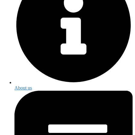
About us