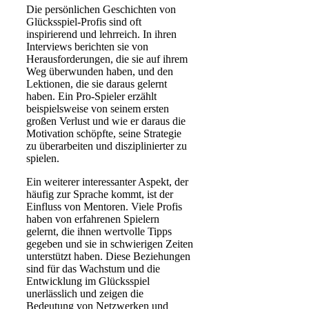
Die persönlichen Geschichten von
Glücksspiel-Profis sind oft
inspirierend und lehrreich. In ihren
Interviews berichten sie von
Herausforderungen, die sie auf ihrem
Weg überwunden haben, und den
Lektionen, die sie daraus gelernt
haben. Ein Pro-Spieler erzählt
beispielsweise von seinem ersten
großen Verlust und wie er daraus die
Motivation schöpfte, seine Strategie
zu überarbeiten und disziplinierter zu
spielen.
Ein weiterer interessanter Aspekt, der
häufig zur Sprache kommt, ist der
Einfluss von Mentoren. Viele Profis
haben von erfahrenen Spielern
gelernt, die ihnen wertvolle Tipps
gegeben und sie in schwierigen Zeiten
unterstützt haben. Diese Beziehungen
sind für das Wachstum und die
Entwicklung im Glücksspiel
unerlässlich und zeigen die
Bedeutung von Netzwerken und