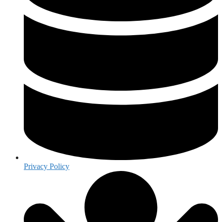
Privacy Policy