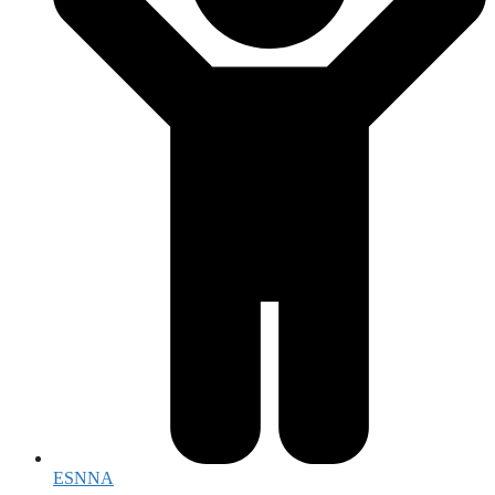
ESNNA