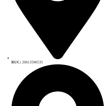
RUC:
20613596535