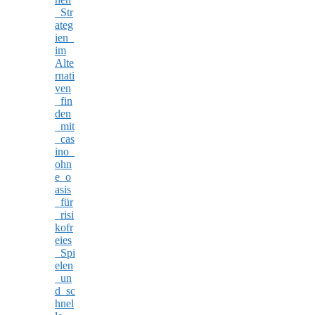
_Str
ateg
ien_
im
Alte
rnati
ven
_fin
den
_mit
_cas
ino_
ohn
e_o
asis
_für
_risi
kofr
eies
_Spi
elen
_un
d_sc
hnel