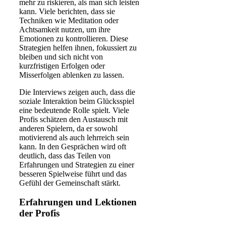
mehr zu riskieren, als man sich leisten
kann. Viele berichten, dass sie
Techniken wie Meditation oder
Achtsamkeit nutzen, um ihre
Emotionen zu kontrollieren. Diese
Strategien helfen ihnen, fokussiert zu
bleiben und sich nicht von
kurzfristigen Erfolgen oder
Misserfolgen ablenken zu lassen.
Die Interviews zeigen auch, dass die
soziale Interaktion beim Glücksspiel
eine bedeutende Rolle spielt. Viele
Profis schätzen den Austausch mit
anderen Spielern, da er sowohl
motivierend als auch lehrreich sein
kann. In den Gesprächen wird oft
deutlich, dass das Teilen von
Erfahrungen und Strategien zu einer
besseren Spielweise führt und das
Gefühl der Gemeinschaft stärkt.
Erfahrungen und Lektionen
der Profis