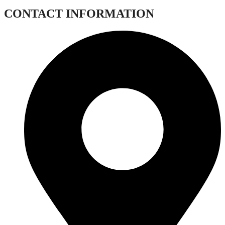
CONTACT INFORMATION