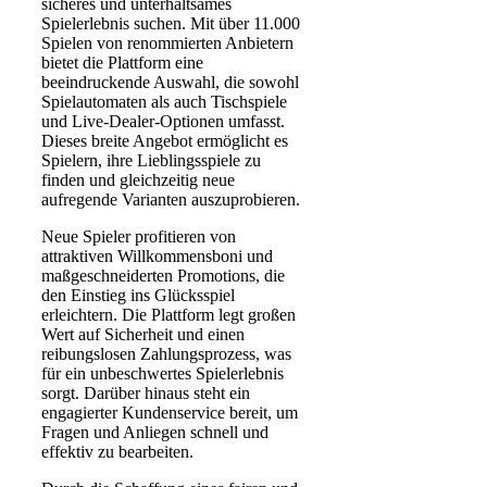
sicheres und unterhaltsames
Spielerlebnis suchen. Mit über 11.000
Spielen von renommierten Anbietern
bietet die Plattform eine
beeindruckende Auswahl, die sowohl
Spielautomaten als auch Tischspiele
und Live-Dealer-Optionen umfasst.
Dieses breite Angebot ermöglicht es
Spielern, ihre Lieblingsspiele zu
finden und gleichzeitig neue
aufregende Varianten auszuprobieren.
Neue Spieler profitieren von
attraktiven Willkommensboni und
maßgeschneiderten Promotions, die
den Einstieg ins Glücksspiel
erleichtern. Die Plattform legt großen
Wert auf Sicherheit und einen
reibungslosen Zahlungsprozess, was
für ein unbeschwertes Spielerlebnis
sorgt. Darüber hinaus steht ein
engagierter Kundenservice bereit, um
Fragen und Anliegen schnell und
effektiv zu bearbeiten.