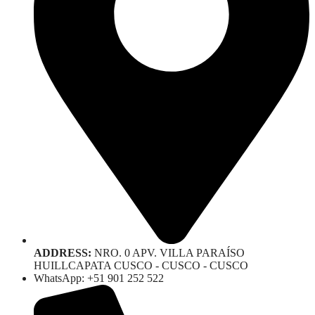
ADDRESS:
NRO. 0 APV. VILLA PARAÍSO
HUILLCAPATA CUSCO - CUSCO - CUSCO
WhatsApp: +51 901 252 522