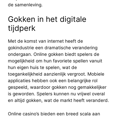
de samenleving.
Gokken in het digitale
tijdperk
Met de komst van internet heeft de
gokindustrie een dramatische verandering
ondergaan. Online gokken biedt spelers de
mogelijkheid om hun favoriete spellen vanuit
hun eigen huis te spelen, wat de
toegankelijkheid aanzienlijk vergroot. Mobiele
applicaties hebben ook een belangrijke rol
gespeeld, waardoor gokken nog gemakkelijker
is geworden. Spelers kunnen nu vrijwel overal
en altijd gokken, wat de markt heeft veranderd.
Online casino’s bieden een breed scala aan