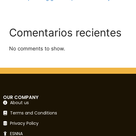
Comentarios recientes
No comments to show.
OUR COMPANY
About us
Terms and Conditions
Privacy Policy
ESNNA