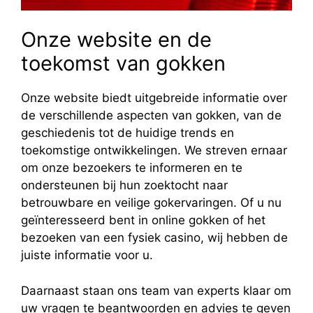
Onze website en de
toekomst van gokken
Onze website biedt uitgebreide informatie over
de verschillende aspecten van gokken, van de
geschiedenis tot de huidige trends en
toekomstige ontwikkelingen. We streven ernaar
om onze bezoekers te informeren en te
ondersteunen bij hun zoektocht naar
betrouwbare en veilige gokervaringen. Of u nu
geïnteresseerd bent in online gokken of het
bezoeken van een fysiek casino, wij hebben de
juiste informatie voor u.
Daarnaast staan ons team van experts klaar om
uw vragen te beantwoorden en advies te geven