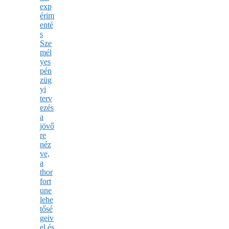
exp
érim
enté
s
Sze
mél
yes
pén
züg
yi
terv
ezés
a
jövő
re
néz
ve,
a
thor
fort
une
lehe
tősé
geiv
el és