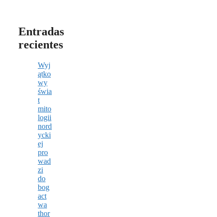
Entradas
recientes
Wyj
ątko
wy
świa
t
mito
logii
nord
ycki
ej
pro
wad
zi
do
bog
act
wa
thor