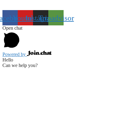
acebook
Youtube
Instagram
Tripadvisor
Open chat
Powered by
Hello
Can we help you?