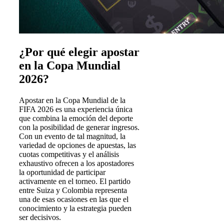
¿Por qué elegir apostar
en la Copa Mundial
2026?
Apostar en la Copa Mundial de la
FIFA 2026 es una experiencia única
que combina la emoción del deporte
con la posibilidad de generar ingresos.
Con un evento de tal magnitud, la
variedad de opciones de apuestas, las
cuotas competitivas y el análisis
exhaustivo ofrecen a los apostadores
la oportunidad de participar
activamente en el torneo. El partido
entre Suiza y Colombia representa
una de esas ocasiones en las que el
conocimiento y la estrategia pueden
ser decisivos.