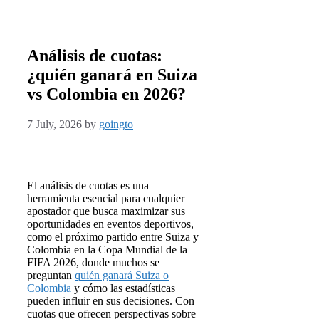
Análisis de cuotas:
¿quién ganará en Suiza
vs Colombia en 2026?
7 July, 2026
by
goingto
El análisis de cuotas es una
herramienta esencial para cualquier
apostador que busca maximizar sus
oportunidades en eventos deportivos,
como el próximo partido entre Suiza y
Colombia en la Copa Mundial de la
FIFA 2026, donde muchos se
preguntan
quién ganará Suiza o
Colombia
y cómo las estadísticas
pueden influir en sus decisiones. Con
cuotas que ofrecen perspectivas sobre