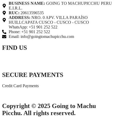
BUSINESS NAME:
GOING TO MACHUPICCHU PERU
E.I.R.L.
RUC:
20613596535
ADDRESS:
NRO. 0 APV. VILLA PARAÍSO
HUILLCAPATA CUSCO - CUSCO - CUSCO
WhatsApp: +51 901 252 522
Phone: +51 901 252 522
Email: info@goingtomachupicchu.com
FIND US
SECURE PAYMENTS
Credit Card Payments
Copyright © 2025 Going to Machu
Picchu. All rights reserved.