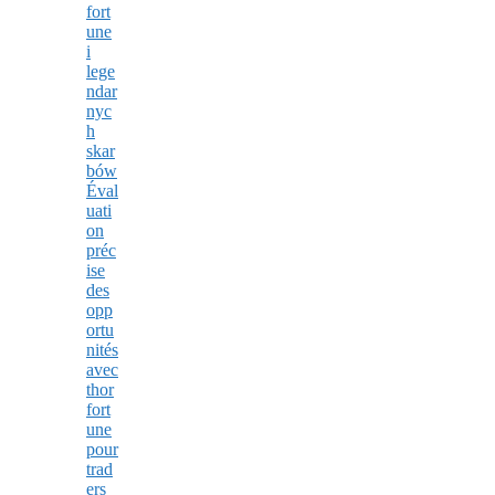
fort
une
i
lege
ndar
nyc
h
skar
bów
Éval
uati
on
préc
ise
des
opp
ortu
nités
avec
thor
fort
une
pour
trad
ers