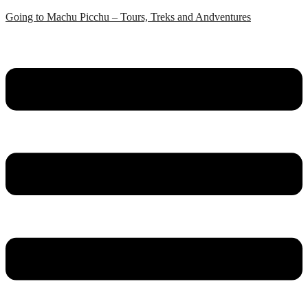
Skip
Going to Machu Picchu – Tours, Treks and Andventures
to
content
Menu