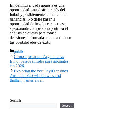
En definitiva, cada apuesta es una
oportunidad para disfrutar más del
fútbol y posiblemente aumentar tus
ganancias. No dejes pasar la
oportunidad de involucrarte en esta
apasionante competencia y utiliza el
análisis de cuotas para tomar
decisiones informadas que maximicen
tus posibilidades de éxito.
Categories
public
Como apostar em Argentina vs
Egito: passos simples para iniciantes
em 2026
Exploring the best PayID casinos
Australia: Fast withdrawals and
thrilling games await
Search
Search