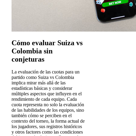
Cómo evaluar Suiza vs
Colombia sin
conjeturas
La evaluación de las cuotas para un
partido como Suiza vs Colombia
implica mirar más allá de las
estadísticas básicas y considerar
múltiples aspectos que influyen en el
rendimiento de cada equipo. Cada
cuota representa no solo la evaluación
de las habilidades de los equipos, sino
también cómo se perciben en el
contexto del torneo, la forma actual de
los jugadores, sus registros históricos
y otros factores como las condiciones