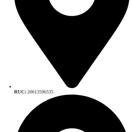
RUC:
20613596535