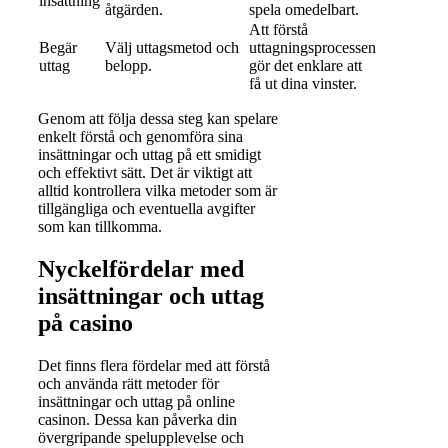
insättning
åtgärden.
spela omedelbart.
Att förstå
Begär
Välj uttagsmetod och
uttagningsprocessen
uttag
belopp.
gör det enklare att
få ut dina vinster.
Genom att följa dessa steg kan spelare
enkelt förstå och genomföra sina
insättningar och uttag på ett smidigt
och effektivt sätt. Det är viktigt att
alltid kontrollera vilka metoder som är
tillgängliga och eventuella avgifter
som kan tillkomma.
Nyckelfördelar med
insättningar och uttag
på casino
Det finns flera fördelar med att förstå
och använda rätt metoder för
insättningar och uttag på online
casinon. Dessa kan påverka din
övergripande spelupplevelse och