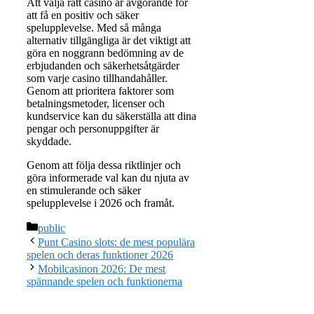
Att välja rätt casino är avgörande för
att få en positiv och säker
spelupplevelse. Med så många
alternativ tillgängliga är det viktigt att
göra en noggrann bedömning av de
erbjudanden och säkerhetsåtgärder
som varje casino tillhandahåller.
Genom att prioritera faktorer som
betalningsmetoder, licenser och
kundservice kan du säkerställa att dina
pengar och personuppgifter är
skyddade.
Genom att följa dessa riktlinjer och
göra informerade val kan du njuta av
en stimulerande och säker
spelupplevelse i 2026 och framåt.
Categories
public
Punt Casino slots: de mest populära
spelen och deras funktioner 2026
Mobilcasinon 2026: De mest
spännande spelen och funktionerna