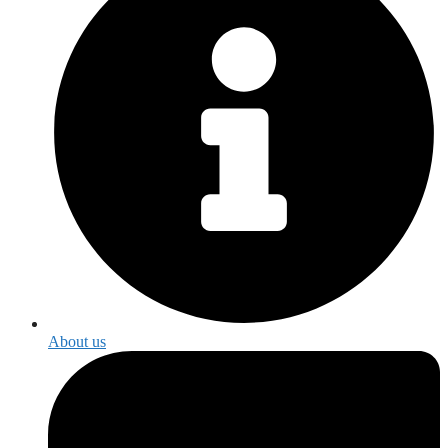
About us