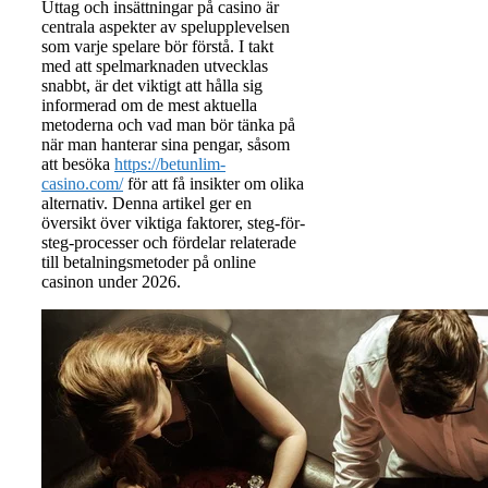
Uttag och insättningar på casino är
centrala aspekter av spelupplevelsen
som varje spelare bör förstå. I takt
med att spelmarknaden utvecklas
snabbt, är det viktigt att hålla sig
informerad om de mest aktuella
metoderna och vad man bör tänka på
när man hanterar sina pengar, såsom
att besöka
https://betunlim-
casino.com/
för att få insikter om olika
alternativ. Denna artikel ger en
översikt över viktiga faktorer, steg-för-
steg-processer och fördelar relaterade
till betalningsmetoder på online
casinon under 2026.