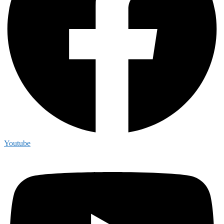
Youtube