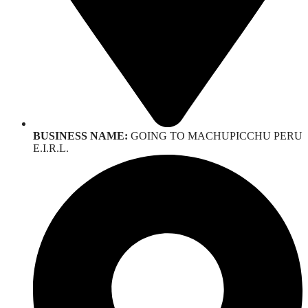
BUSINESS NAME:
GOING TO MACHUPICCHU PERU
E.I.R.L.