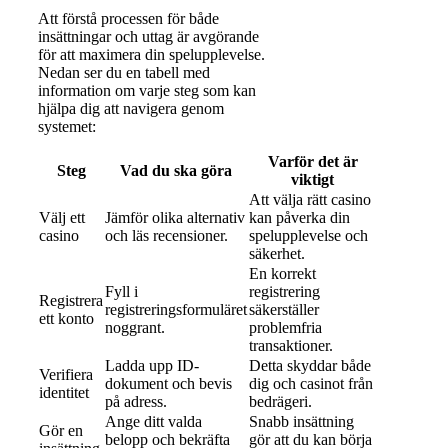
Att förstå processen för både
insättningar och uttag är avgörande
för att maximera din spelupplevelse.
Nedan ser du en tabell med
information om varje steg som kan
hjälpa dig att navigera genom
systemet:
Varför det är
Steg
Vad du ska göra
viktigt
Att välja rätt casino
Välj ett
Jämför olika alternativ
kan påverka din
casino
och läs recensioner.
spelupplevelse och
säkerhet.
En korrekt
Fyll i
registrering
Registrera
registreringsformuläret
säkerställer
ett konto
noggrant.
problemfria
transaktioner.
Ladda upp ID-
Detta skyddar både
Verifiera
dokument och bevis
dig och casinot från
identitet
på adress.
bedrägeri.
Ange ditt valda
Snabb insättning
Gör en
belopp och bekräfta
gör att du kan börja