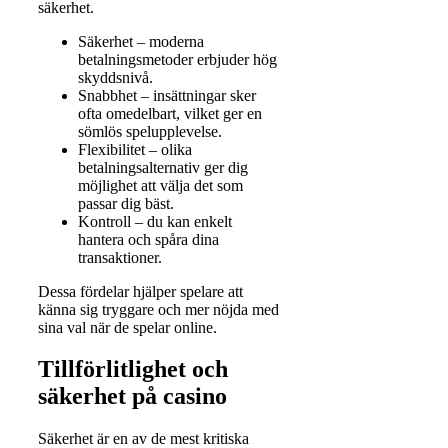
säkerhet.
Säkerhet – moderna
betalningsmetoder erbjuder hög
skyddsnivå.
Snabbhet – insättningar sker
ofta omedelbart, vilket ger en
sömlös spelupplevelse.
Flexibilitet – olika
betalningsalternativ ger dig
möjlighet att välja det som
passar dig bäst.
Kontroll – du kan enkelt
hantera och spåra dina
transaktioner.
Dessa fördelar hjälper spelare att
känna sig tryggare och mer nöjda med
sina val när de spelar online.
Tillförlitlighet och
säkerhet på casino
Säkerhet är en av de mest kritiska