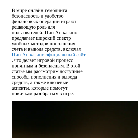
В мире онлайн-гемблинга
безопасность и удобство
финансовых операций играют
решающую роль для
пользователей. Пин Ап казино
предлагает широкий спектр
удобных методов пополнения
счета и вывода средств, включая
Пин Ап казино официальный сайт
, что делает игровой процесс
приятным и безопасным. В этой
статье мы рассмотрим доступные
способы пополнения и вывода
средств, а также ключевые
аспекты, которые помогут
новичкам разобраться в игре.