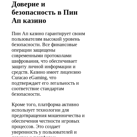
Доверие и
безопасность в Пин
Ап казино
Пин Ап казино гарантирует своим
пользователям высокий уровень
безопасности. Все финансовые
операции защищены
современными протоколами
шифрования, что обеспечивает
защиту личной информации и
средств. Казино имеет лицензию
Curacao eGaming, что
подтверждает его легальность и
соответствие стандартам
безопасности.
Кроме того, платформа активно
использует технологии для
предотвращения мошенничества и
обеспечения честности игровых
процессов. Это создает
уверенность у пользователей и