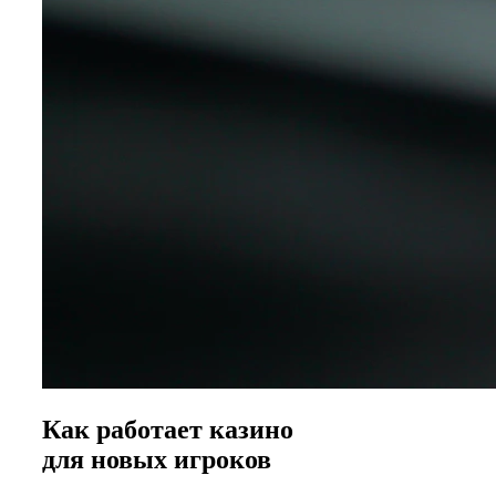
Как работает казино
для новых игроков