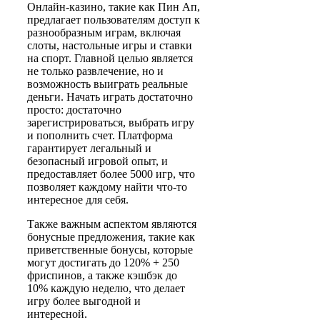
Онлайн-казино, такие как Пин Ап,
предлагает пользователям доступ к
разнообразным играм, включая
слоты, настольные игры и ставки
на спорт. Главной целью является
не только развлечение, но и
возможность выиграть реальные
деньги. Начать играть достаточно
просто: достаточно
зарегистрироваться, выбрать игру
и пополнить счет. Платформа
гарантирует легальный и
безопасный игровой опыт, и
предоставляет более 5000 игр, что
позволяет каждому найти что-то
интересное для себя.
Также важным аспектом являются
бонусные предложения, такие как
приветственные бонусы, которые
могут достигать до 120% + 250
фриспинов, а также кэшбэк до
10% каждую неделю, что делает
игру более выгодной и
интересной.