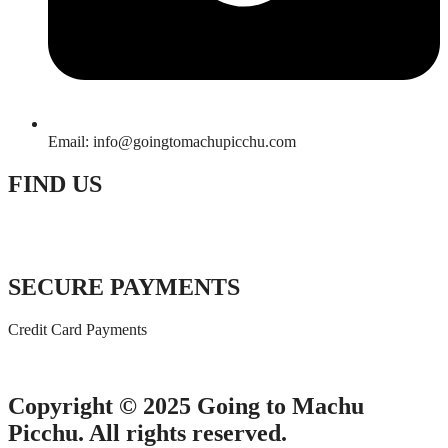
Email: info@goingtomachupicchu.com
FIND US
SECURE PAYMENTS
Credit Card Payments
Copyright © 2025 Going to Machu
Picchu. All rights reserved.