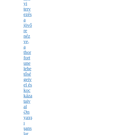
yi
terv
ezés
a
jövő
re
néz
ve,
a
thor
fort
une
lehe
tősé
geiv
el és
koc
káza
taiv
al
Ən
yaxş
ı
şans
lar