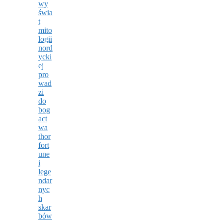
wy
świa
t
mito
logii
nord
ycki
ej
pro
wad
zi
do
bog
act
wa
thor
fort
une
i
lege
ndar
nyc
h
skar
bów