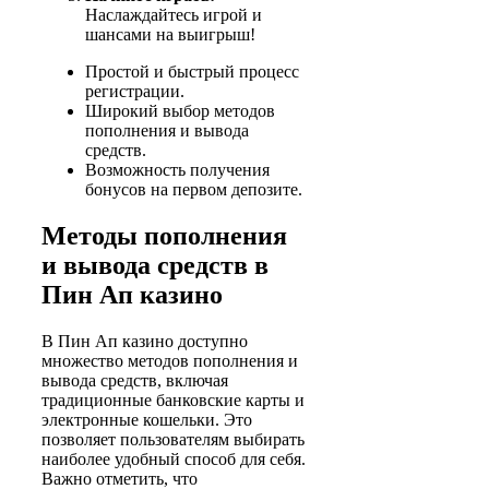
Наслаждайтесь игрой и
шансами на выигрыш!
Простой и быстрый процесс
регистрации.
Широкий выбор методов
пополнения и вывода
средств.
Возможность получения
бонусов на первом депозите.
Методы пополнения
и вывода средств в
Пин Ап казино
В Пин Ап казино доступно
множество методов пополнения и
вывода средств, включая
традиционные банковские карты и
электронные кошельки. Это
позволяет пользователям выбирать
наиболее удобный способ для себя.
Важно отметить, что