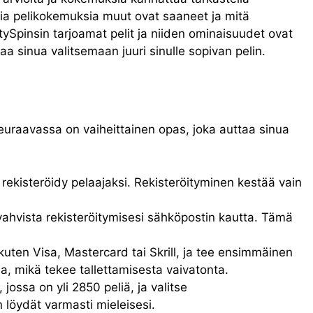
aisia pelikokemuksia muut ovat saaneet ja mitä
rtySpinsin tarjoamat pelit ja niiden ominaisuudet ovat
taa sinua valitsemaan juuri sinulle sopivan pelin.
euraavassa on vaiheittainen opas, joka auttaa sinua
 rekisteröidy pelaajaksi. Rekisteröityminen kestää vain
 vahvista rekisteröitymisesi sähköpostin kautta. Tämä
uten Visa, Mastercard tai Skrill, ja tee ensimmäinen
a, mikä tekee tallettamisesta vaivatonta.
jossa on yli 2850 peliä, ja valitse
en löydät varmasti mieleisesi.