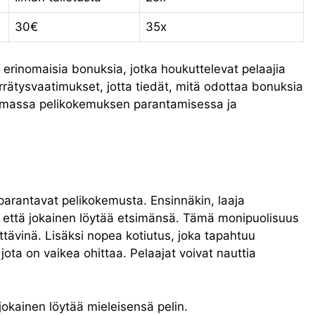
30€
35x
erinomaisia bonuksia, jotka houkuttelevat pelaajia
errätysvaatimukset, jotta tiedät, mitä odottaa bonuksia
semassa pelikokemuksen parantamisessa ja
a parantavat pelikokemusta. Ensinnäkin, laaja
en, että jokainen löytää etsimänsä. Tämä monipuolisuus
nittävinä. Lisäksi nopea kotiutus, joka tapahtuu
jota on vaikea ohittaa. Pelaajat voivat nauttia
jokainen löytää mieleisensä pelin.