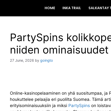
HOME
INKA TRAIL
SALKANTAY 
PartySpins kolikkopel
niiden ominaisuudet
27 June, 2026
by
goingto
Online-kasinopelaaminen on yhä suositumpaa, ja Pa
houkuttelee pelaajia eri puolilta Suomea. Tämä artikk
erityisominaisuuksiin ja miksi
PartySpins
on loistava