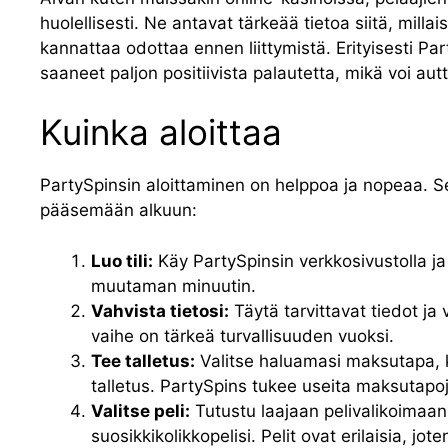
huolellisesti. Ne antavat tärkeää tietoa siitä, mill
kannattaa odottaa ennen liittymistä. Erityisesti Pa
saaneet paljon positiivista palautetta, mikä voi aut
Kuinka aloittaa
PartySpinsin aloittaminen on helppoa ja nopeaa. S
pääsemään alkuun:
Luo tili:
Käy PartySpinsin verkkosivustolla ja
muutaman minuutin.
Vahvista tietosi:
Täytä tarvittavat tiedot ja
vaihe on tärkeä turvallisuuden vuoksi.
Tee talletus:
Valitse haluamasi maksutapa, k
talletus. PartySpins tukee useita maksutapoj
Valitse peli:
Tutustu laajaan pelivalikoimaan, 
suosikkikolikkopelisi. Pelit ovat erilaisia, jot