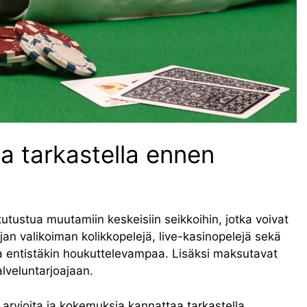
ta tarkastella ennen
tutustua muutamiin keskeisiin seikkoihin, jotka voivat
jan valikoiman kolikkopelejä, live-kasinopelejä sekä
a entistäkin houkuttelevampaa. Lisäksi maksutavat
alveluntarjoajaan.
 arvioita ja kokemuksia kannattaa tarkastella