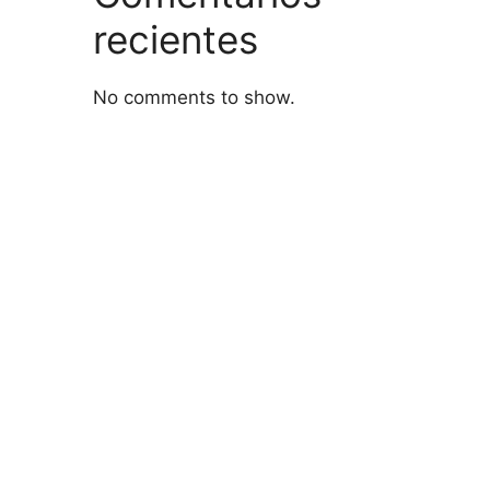
recientes
No comments to show.