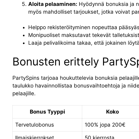
Aloita pelaaminen:
Hyödynnä bonuksia ja na
myös mahdolliset tarjoukset, jotka voivat p
Helppo rekisteröityminen nopeuttaa pääsyäsi
Monipuoliset maksutavat tekevät talletuksis
Laaja pelivalikoima takaa, että jokainen löyt
Bonusten erittely PartyS
PartySpins tarjoaa houkuttelevia bonuksia pelaajill
taulukko havainnollistaa bonusvaihtoehtoja ja niiden
pelaajille.
Bonus Tyyppi
Koko
Tervetulobonus
100% jopa 200€
Ilmaiskierrokset
50 kierrosta