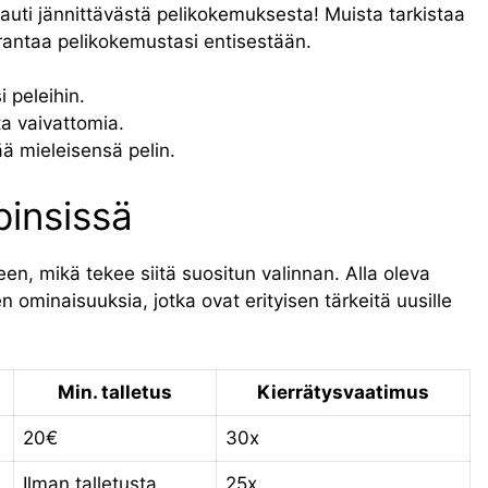
uti jännittävästä pelikokemuksesta! Muista tarkistaa
arantaa pelikokemustasi entisestään.
 peleihin.
ta vaivattomia.
ää mieleisensä pelin.
pinsissä
een, mikä tekee siitä suositun valinnan. Alla oleva
 ominaisuuksia, jotka ovat erityisen tärkeitä uusille
Min. talletus
Kierrätysvaatimus
20€
30x
Ilman talletusta
25x