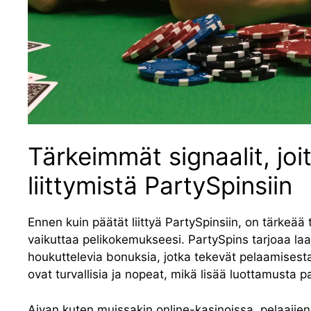
Tärkeimmät signaalit, joi
liittymistä PartySpinsiin
Ennen kuin päätät liittyä PartySpinsiin, on tärkeää 
vaikuttaa pelikokemukseesi. PartySpins tarjoaa laa
houkuttelevia bonuksia, jotka tekevät pelaamisest
ovat turvallisia ja nopeat, mikä lisää luottamusta p
Aivan kuten muissakin online-kasinoissa, pelaajien