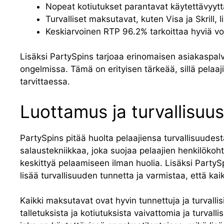
Nopeat kotiutukset parantavat käytettävyyttä
Turvalliset maksutavat, kuten Visa ja Skrill, l
Keskiarvoinen RTP 96.2% tarkoittaa hyviä voit
Lisäksi PartySpins tarjoaa erinomaisen asiakaspalv
ongelmissa. Tämä on erityisen tärkeää, sillä pelaaj
tarvittaessa.
Luottamus ja turvallisuus
PartySpins pitää huolta pelaajiensa turvallisuudest
salaustekniikkaa, joka suojaa pelaajien henkilökohtai
keskittyä pelaamiseen ilman huolia. Lisäksi PartyS
lisää turvallisuuden tunnetta ja varmistaa, että kaikk
Kaikki maksutavat ovat hyvin tunnettuja ja turvallis
talletuksista ja kotiutuksista vaivattomia ja turval