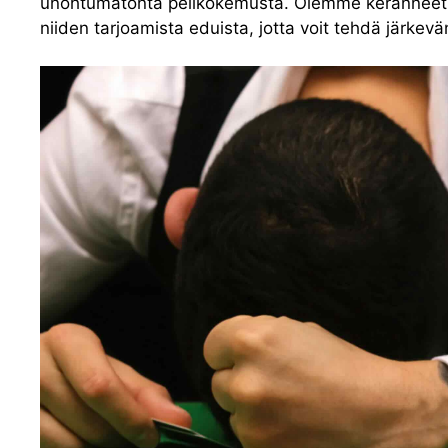
unohtumatonta pelikokemusta. Olemme keränneet yh
niiden tarjoamista eduista, jotta voit tehdä järkevä