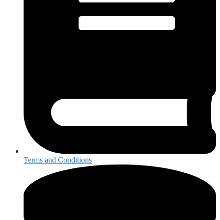
Terms and Conditions