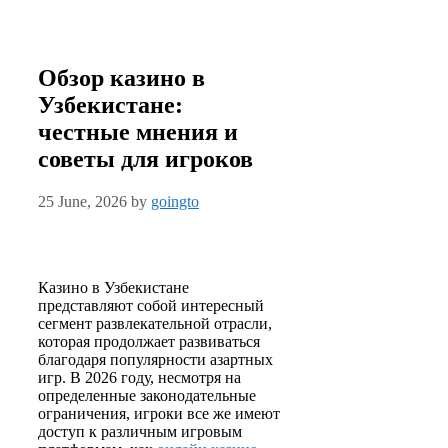
Обзор казино в
Узбекистане:
честные мнения и
советы для игроков
25 June, 2026
by
goingto
Казино в Узбекистане
представляют собой интересный
сегмент развлекательной отрасли,
которая продолжает развиваться
благодаря популярности азартных
игр. В 2026 году, несмотря на
определенные законодательные
ограничения, игроки все же имеют
доступ к различным игровым