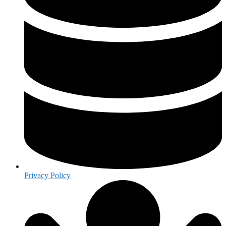
Privacy Policy