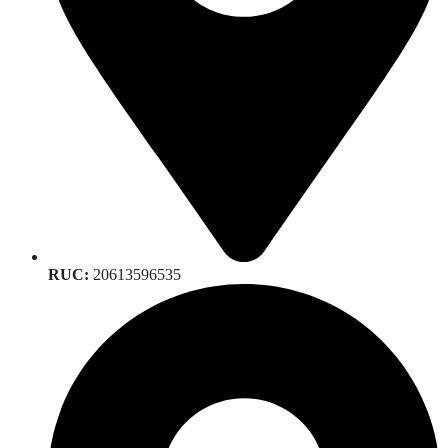
RUC:
20613596535