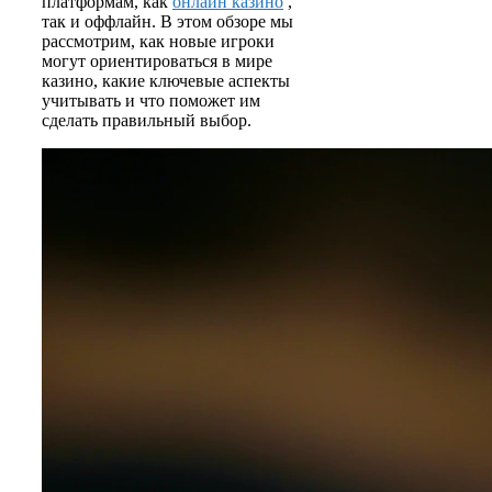
платформам, как
онлайн казино
,
так и оффлайн. В этом обзоре мы
рассмотрим, как новые игроки
могут ориентироваться в мире
казино, какие ключевые аспекты
учитывать и что поможет им
сделать правильный выбор.