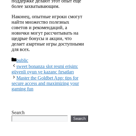
поддержке делают этот опыт еще
более захватывающим.
Наконец, опытные игроки смогут
найти множество полезных
советов и рекомендаций, а
новички могут рассчитывать на
щедрые бонусы и акции, что
делает азартные игры доступными
для всех.
Categories
public
sweet bonanza slot resmi erişim:
güvenli oyun ve kazanç fırsatları
Master the Goldbet App: tips for
secure access and maximizing your
gaming fun
Search
Search