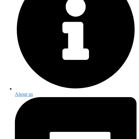
About us