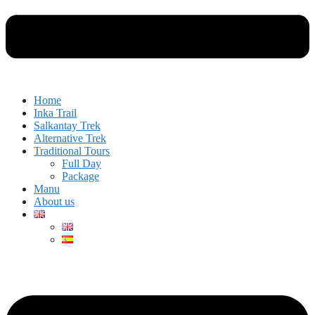
Home
Inka Trail
Salkantay Trek
Alternative Trek
Traditional Tours
Full Day
Package
Manu
About us