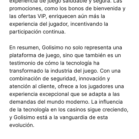
experiencia de juego saludable y segura. Las
promociones, como los bonos de bienvenida y
las ofertas VIP, enriquecen aún más la
experiencia del jugador, incentivando la
participación continua.
En resumen, Golisimo no solo representa una
plataforma de juego, sino que también es un
testimonio de cómo la tecnología ha
transformado la industria del juego. Con una
combinación de seguridad, innovación y
atención al cliente, ofrece a los jugadores una
experiencia excepcional que se adapta a las
demandas del mundo moderno. La influencia
de la tecnología en los casinos sigue creciendo,
y Golisimo está a la vanguardia de esta
evolución.