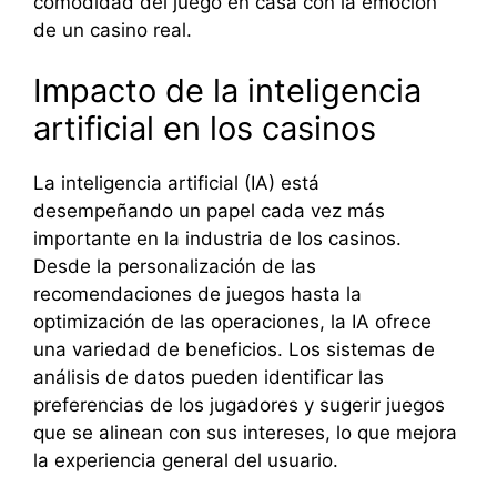
comodidad del juego en casa con la emoción
de un casino real.
Impacto de la inteligencia
artificial en los casinos
La inteligencia artificial (IA) está
desempeñando un papel cada vez más
importante en la industria de los casinos.
Desde la personalización de las
recomendaciones de juegos hasta la
optimización de las operaciones, la IA ofrece
una variedad de beneficios. Los sistemas de
análisis de datos pueden identificar las
preferencias de los jugadores y sugerir juegos
que se alinean con sus intereses, lo que mejora
la experiencia general del usuario.