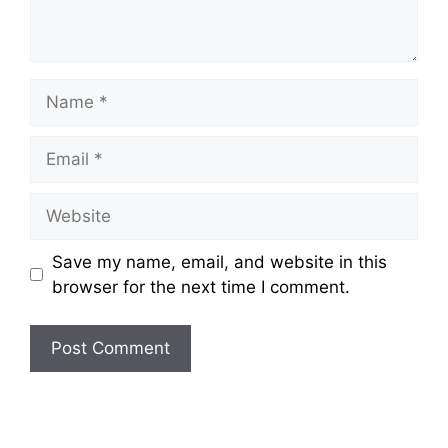
Save my name, email, and website in this
browser for the next time I comment.