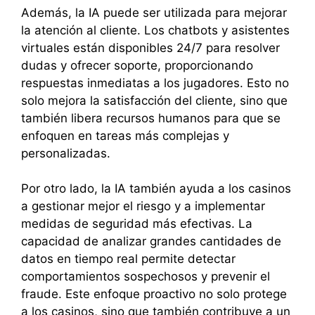
Además, la IA puede ser utilizada para mejorar
la atención al cliente. Los chatbots y asistentes
virtuales están disponibles 24/7 para resolver
dudas y ofrecer soporte, proporcionando
respuestas inmediatas a los jugadores. Esto no
solo mejora la satisfacción del cliente, sino que
también libera recursos humanos para que se
enfoquen en tareas más complejas y
personalizadas.
Por otro lado, la IA también ayuda a los casinos
a gestionar mejor el riesgo y a implementar
medidas de seguridad más efectivas. La
capacidad de analizar grandes cantidades de
datos en tiempo real permite detectar
comportamientos sospechosos y prevenir el
fraude. Este enfoque proactivo no solo protege
a los casinos, sino que también contribuye a un