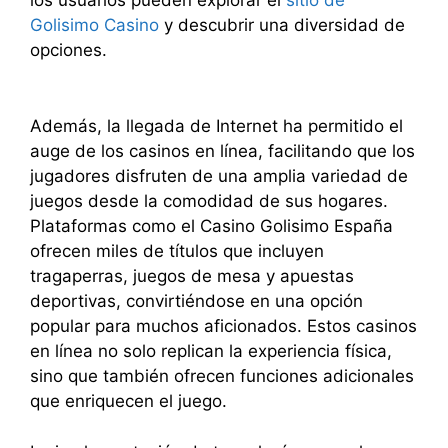
los usuarios pueden explorar el
sitio de
Golisimo Casino
y descubrir una diversidad de
opciones.
Además, la llegada de Internet ha permitido el
auge de los casinos en línea, facilitando que los
jugadores disfruten de una amplia variedad de
juegos desde la comodidad de sus hogares.
Plataformas como el Casino Golisimo España
ofrecen miles de títulos que incluyen
tragaperras, juegos de mesa y apuestas
deportivas, convirtiéndose en una opción
popular para muchos aficionados. Estos casinos
en línea no solo replican la experiencia física,
sino que también ofrecen funciones adicionales
que enriquecen el juego.