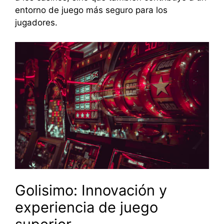
entorno de juego más seguro para los
jugadores.
Golisimo: Innovación y
experiencia de juego