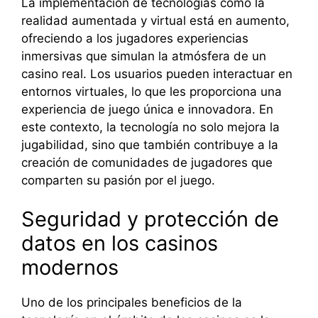
La implementación de tecnologías como la
realidad aumentada y virtual está en aumento,
ofreciendo a los jugadores experiencias
inmersivas que simulan la atmósfera de un
casino real. Los usuarios pueden interactuar en
entornos virtuales, lo que les proporciona una
experiencia de juego única e innovadora. En
este contexto, la tecnología no solo mejora la
jugabilidad, sino que también contribuye a la
creación de comunidades de jugadores que
comparten su pasión por el juego.
Seguridad y protección de
datos en los casinos
modernos
Uno de los principales beneficios de la