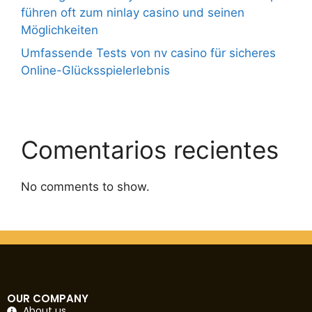
führen oft zum ninlay casino und seinen
Möglichkeiten
Umfassende Tests von nv casino für sicheres
Online-Glücksspielerlebnis
Comentarios recientes
No comments to show.
OUR COMPANY
About us