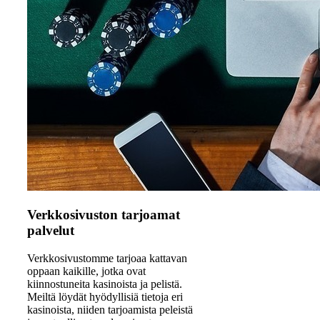
Verkkosivuston tarjoamat
palvelut
Verkkosivustomme tarjoaa kattavan
oppaan kaikille, jotka ovat
kiinnostuneita kasinoista ja pelistä.
Meiltä löydät hyödyllisiä tietoja eri
kasinoista, niiden tarjoamista peleistä