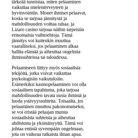
tärkeää tunnistaa, miten pelaaminen
vaikuttaa mielenterveyteen ja
hyvinvointiin. Monet ihmiset pelaavat,
koska se tarjoaa jännitystä ja
mahdollisuuden voittaa rahaa, ja
Lizaro casino tarjoaa näihin tarpeisiin
erinomaisia vaihtoehtoja. Tämä
jännitys voi kuitenkin muuttua
vaaralliseksi, jos pelaaminen alkaa
hallita elämää ja aiheuttaa ongelmia
ihmissuhteissa tai taloudessa.
Pelaamiseen liittyy myös sosiaalisia
tekijöitä, jotka voivat vaikuttaa
psykologisiin vaikutuksiin.
Esimerkiksi kasinopelaaminen voi olla
sosiaalinen tapahtuma, joka tarjoaa
mahdollisuuden tavata uusia ihmisiä ja
luoda ystävyyssuhteita. Toisaalta, jos
pelaaminen muuttuu pakonomaiseksi,
se voi eristää pelaajan muista
sosiaalisista suhteista ja aiheuttaa
ahdistusta ja yksinäisyyttä. Tämä voi
johtaa entistä syvempään ongelmaan,
jota on vaikeaa ratkaista ilman apua.