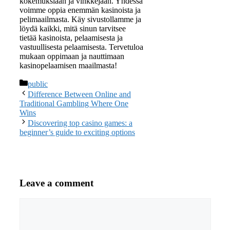
kokemuksiaan ja vinkkejään. Yhdessä
voimme oppia enemmän kasinoista ja
pelimaailmasta. Käy sivustollamme ja
löydä kaikki, mitä sinun tarvitsee
tietää kasinoista, pelaamisesta ja
vastuullisesta pelaamisesta. Tervetuloa
mukaan oppimaan ja nauttimaan
kasinopelaamisen maailmasta!
Categories
public
Difference Between Online and
Traditional Gambling Where One
Wins
Discovering top casino games: a
beginner’s guide to exciting options
Leave a comment
Comment