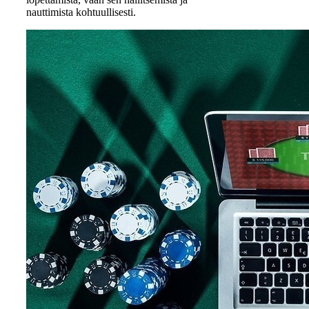
nauttimista kohtuullisesti.