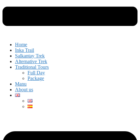
Home
Inka Trail
Salkantay Trek
Alternative Trek
Traditional Tours
Full Day
Package
Manu
About us