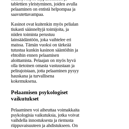
tablettien yleistyminen, joiden avulla
pelaaminen on entistä helpompaa ja
saavutettavampaa.
Kasinot ovat kuitenkin myös pelialan
tiukasti säänneltyjä toimijoita, ja
niiden toiminta perustuu
lainsäädäntöön, joka vaihtelee eri
maissa. Tämän vuoksi on tärkeää
tutustua kunkin kasinon sääntöihin ja
ehtoihin ennen pelaamisen
aloittamista. Pelaajan on myös hyvä
olla tietoinen omasta vastuustaan ja
pelirajoistaan, jotta pelaaminen pysyy
hauskana ja turvallisena
kokemuksena.
Pelaamisen psykologiset
vaikutukset
Pelaaminen voi aiheuttaa voimakkaita
psykologisia vaikutuksia, jotka voivat
vaihdella innostuksesta ja riemusta
riippuvaisuuteen ja ahdistukseen. On