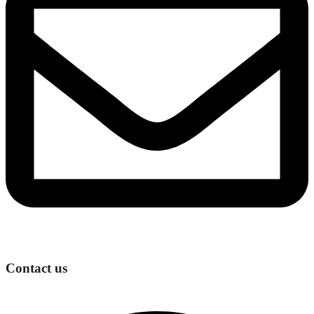
Contact us