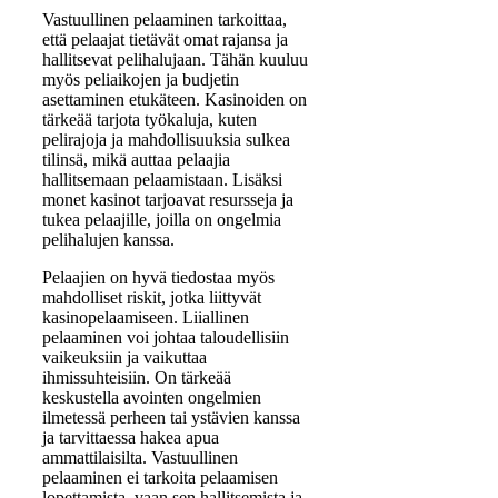
Vastuullinen pelaaminen tarkoittaa,
että pelaajat tietävät omat rajansa ja
hallitsevat pelihalujaan. Tähän kuuluu
myös peliaikojen ja budjetin
asettaminen etukäteen. Kasinoiden on
tärkeää tarjota työkaluja, kuten
pelirajoja ja mahdollisuuksia sulkea
tilinsä, mikä auttaa pelaajia
hallitsemaan pelaamistaan. Lisäksi
monet kasinot tarjoavat resursseja ja
tukea pelaajille, joilla on ongelmia
pelihalujen kanssa.
Pelaajien on hyvä tiedostaa myös
mahdolliset riskit, jotka liittyvät
kasinopelaamiseen. Liiallinen
pelaaminen voi johtaa taloudellisiin
vaikeuksiin ja vaikuttaa
ihmissuhteisiin. On tärkeää
keskustella avointen ongelmien
ilmetessä perheen tai ystävien kanssa
ja tarvittaessa hakea apua
ammattilaisilta. Vastuullinen
pelaaminen ei tarkoita pelaamisen
lopettamista, vaan sen hallitsemista ja