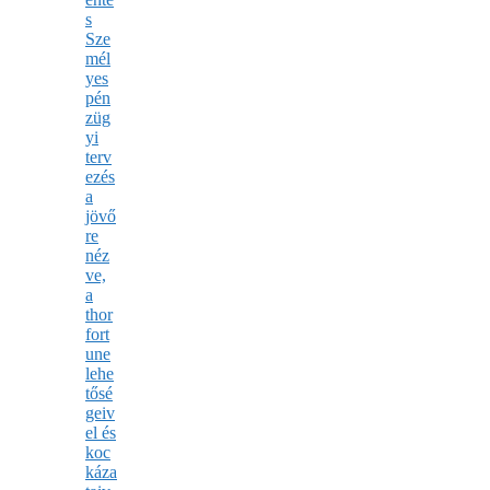
s
Sze
mél
yes
pén
züg
yi
terv
ezés
a
jövő
re
néz
ve,
a
thor
fort
une
lehe
tősé
geiv
el és
koc
káza