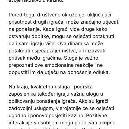
svoje iskustvo u kazinu.
Pored toga, društveno okruženje, uključujući
prisutnost drugih igrača, može značajno utjecati
na ponašanje. Kada igrači vide druge kako
ostvaruju dobitke, mogu se osjećati potaknuti
da i sami igraju više. Ova dinamika može
potaknuti osjećaj zajedništva, ali i izazvati
pritisak među igračima. Stoga je važno
prepoznati ove emocionalne reakcije i ne
dopustiti im da utječu na donošenje odluka.
Na kraju, kvalitetna usluga i podrška
zaposlenika također igraju važnu ulogu u
oblikovanju ponašanja igrača. Ako su igrači
zadovoljni uslugom, vjerojatnije će se osjećati
ugodno i ponovo posjetiti kazino. Pozitivne
interakcije s osobljem mogu poboljšati ukupno