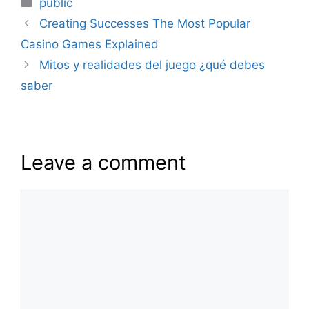
public
Creating Successes The Most Popular
Casino Games Explained
Mitos y realidades del juego ¿qué debes
saber
Leave a comment