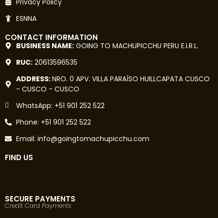
Privacy Policy
ESNNA
CONTACT INFORMATION
BUSINESS NAME:
GOING TO MACHUPICCHU PERU E.I.R.L.
RUC:
20613596535
ADDRESS:
NRO. 0 APV. VILLA PARAÍSO HUILLCAPATA CUSCO
- CUSCO - CUSCO
WhatsApp: +51 901 252 522
Phone: +51 901 252 522
Email: info@goingtomachupicchu.com
FIND US
SECURE PAYMENTS
Credit Card Payments