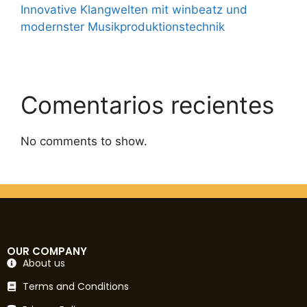
Innovative Klangwelten mit winbeatz und
modernster Musikproduktionstechnik
Comentarios recientes
No comments to show.
OUR COMPANY
About us
Terms and Conditions