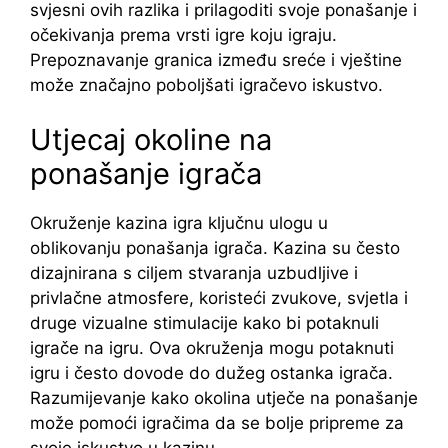
svjesni ovih razlika i prilagoditi svoje ponašanje i
očekivanja prema vrsti igre koju igraju.
Prepoznavanje granica između sreće i vještine
može značajno poboljšati igračevo iskustvo.
Utjecaj okoline na
ponašanje igrača
Okruženje kazina igra ključnu ulogu u
oblikovanju ponašanja igrača. Kazina su često
dizajnirana s ciljem stvaranja uzbudljive i
privlačne atmosfere, koristeći zvukove, svjetla i
druge vizualne stimulacije kako bi potaknuli
igrače na igru. Ova okruženja mogu potaknuti
igru i često dovode do dužeg ostanka igrača.
Razumijevanje kako okolina utječe na ponašanje
može pomoći igračima da se bolje pripreme za