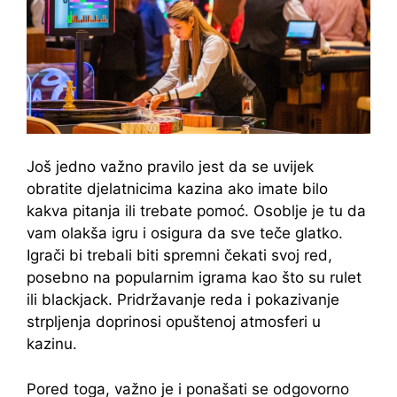
Još jedno važno pravilo jest da se uvijek
obratite djelatnicima kazina ako imate bilo
kakva pitanja ili trebate pomoć. Osoblje je tu da
vam olakša igru i osigura da sve teče glatko.
Igrači bi trebali biti spremni čekati svoj red,
posebno na popularnim igrama kao što su rulet
ili blackjack. Pridržavanje reda i pokazivanje
strpljenja doprinosi opuštenoj atmosferi u
kazinu.
Pored toga, važno je i ponašati se odgovorno