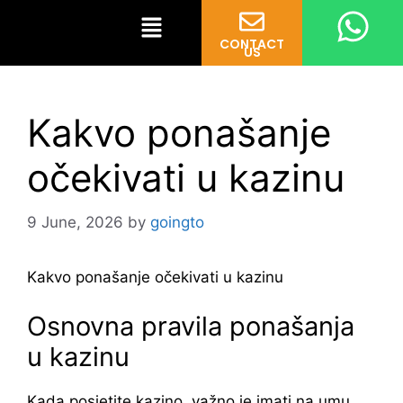
CONTACT
US
Kakvo ponašanje
očekivati u kazinu
9 June, 2026
by
goingto
Kakvo ponašanje očekivati u kazinu
Osnovna pravila ponašanja
u kazinu
Kada posjetite kazino, važno je imati na umu