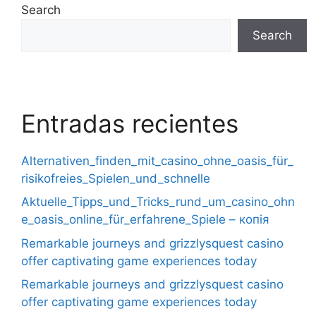
Search
Search
Entradas recientes
Alternativen_finden_mit_casino_ohne_oasis_für_
risikofreies_Spielen_und_schnelle
Aktuelle_Tipps_und_Tricks_rund_um_casino_ohn
e_oasis_online_für_erfahrene_Spiele – копія
Remarkable journeys and grizzlysquest casino
offer captivating game experiences today
Remarkable journeys and grizzlysquest casino
offer captivating game experiences today