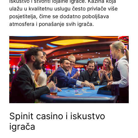
iskustvo i stvoriti lojalne igrače. Kazina koja
ulažu u kvalitetnu uslugu često privlače više
posjetitelja, čime se dodatno poboljšava
atmosfera i ponašanje svih igrača.
Spinit casino i iskustvo
igrača