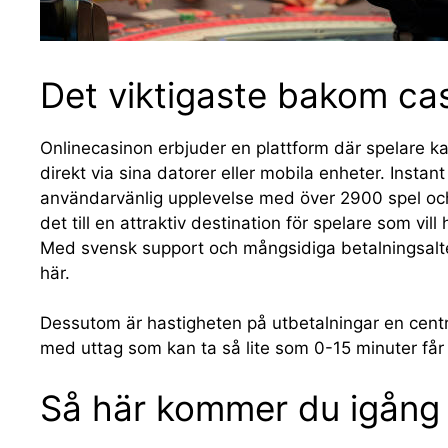
Det viktigaste bakom ca
Onlinecasinon erbjuder en plattform där spelare kan 
direkt via sina datorer eller mobila enheter. Instan
användarvänlig upplevelse med över 2900 spel och 
det till en attraktiv destination för spelare som vil
Med svensk support och mångsidiga betalningsalternat
här.
Dessutom är hastigheten på utbetalningar en centra
med uttag som kan ta så lite som 0-15 minuter får sp
Så här kommer du igång