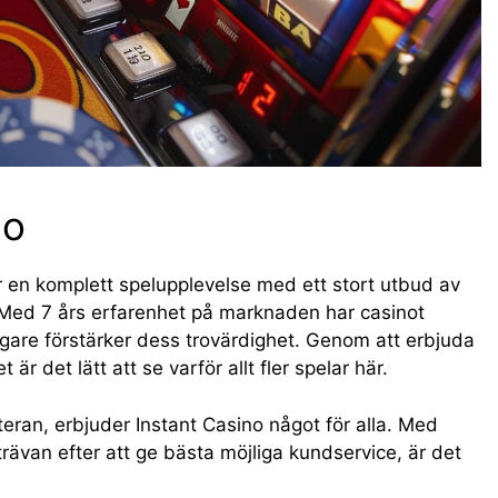
no
år en komplett spelupplevelse med ett stort utbud av
. Med 7 års erfarenhet på marknaden har casinot
rligare förstärker dess trovärdighet. Genom att erbjuda
 är det lätt att se varför allt fler spelar här.
teran, erbjuder Instant Casino något för alla. Med
ävan efter att ge bästa möjliga kundservice, är det