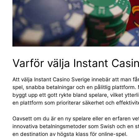
Varför välja Instant Casi
Att välja Instant Casino Sverige innebär att man f
spel, snabba betalningar och en pålitlig plattform
byggt upp ett gott rykte bland spelare, vilket ytte
en plattform som prioriterar säkerhet och effektivitet
Oavsett om du är en ny spelare eller en erfaren ve
innovativa betalningsmetoder som Swish och en str
en destination av högsta klass för online-spel.