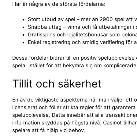
Här är några av de största fördelarna:
Stort utbud av spel – mer än 2900 spel att vä
Snabba uttag – vinna och få utbetalningar i 
Gratisspins och lojalitetsbonusar som belö
Enkel registrering och smidig verifiering fö
Dessa fördelar bidrar till en positiv spelupplevelse
spela, istället för att bekymra sig om komplicerade
Tillit och säkerhet
En av de viktigaste aspekterna när man väljer ett o
licensierat och följer strikta regler för att garante
spelupplevelse. Detta innebär att alla transaktione
information skyddas på högsta nivå. Casinot tillhan
spelare att få hjälp vid behov.