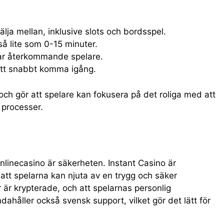
lja mellan, inklusive slots och bordsspel.
så lite som 0-15 minuter.
nar återkommande spelare.
r att snabbt komma igång.
 och gör att spelare kan fokusera på det roliga med att
 processer.
nlinecasino är säkerheten. Instant Casino är
ra att spelarna kan njuta av en trygg och säker
r är krypterade, och att spelarnas personlig
dahåller också svensk support, vilket gör det lätt för