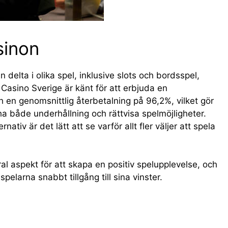
sinon
delta i olika spel, inklusive slots och bordsspel,
t Casino Sverige är känt för att erbjuda en
en genomsnittlig återbetalning på 96,2%, vilket gör
l ha både underhållning och rättvisa spelmöjligheter.
iv är det lätt att se varför allt fler väljer att spela
l aspekt för att skapa en positiv spelupplevelse, och
elarna snabbt tillgång till sina vinster.