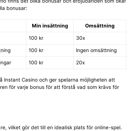
no finns det olika bonusar och erbjudanden som ökar
lla bonusar:
Min insättning
Omsättning
100 kr
30x
tning
100 kr
Ingen omsättning
ingar
100 kr
20x
å Instant Casino och ger spelarna möjligheten att
ren för varje bonus för att förstå vad som krävs för
e, vilket gör det till en idealisk plats för online-spel.