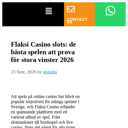
CONTACT
US
Flaksi Casino slots: de
bästa spelen att prova
för stora vinster 2026
23 June, 2026
by
goingto
Att spela på online casino har blivit en
populär nöjesform för många spelare i
Sverige, och Flaksi Casino erbjuder
en spännande plattform med ett
varierat utbud av spel. Från
slotmaskiner till bordsspel och live
casino, finns det något för alla typer