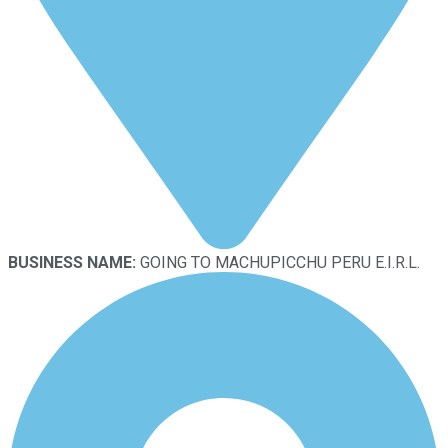
BUSINESS NAME:
GOING TO MACHUPICCHU PERU E.I.R.L.