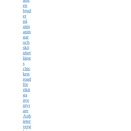
äng
en
bjud
er
på
utm
anin
gar
och
skö
nhet
läng
s
chic
ken
road
för
rikti
ga
äve
ntyr
are
Anb
ieter
verg