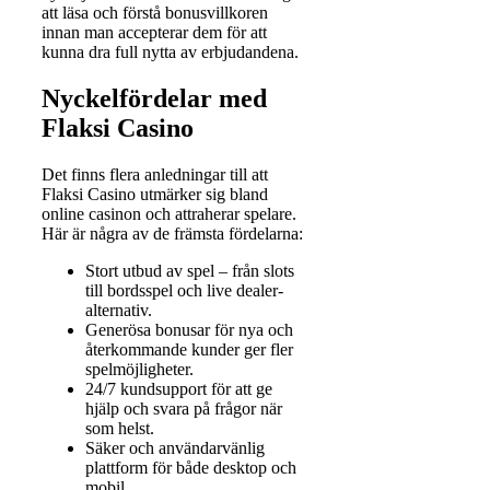
att läsa och förstå bonusvillkoren
innan man accepterar dem för att
kunna dra full nytta av erbjudandena.
Nyckelfördelar med
Flaksi Casino
Det finns flera anledningar till att
Flaksi Casino utmärker sig bland
online casinon och attraherar spelare.
Här är några av de främsta fördelarna:
Stort utbud av spel – från slots
till bordsspel och live dealer-
alternativ.
Generösa bonusar för nya och
återkommande kunder ger fler
spelmöjligheter.
24/7 kundsupport för att ge
hjälp och svara på frågor när
som helst.
Säker och användarvänlig
plattform för både desktop och
mobil.