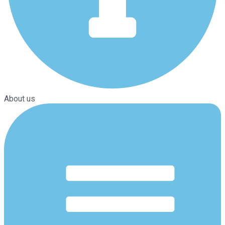
About us