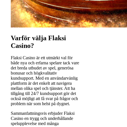
Varför välja Flaksi
Casino?
Flaksi Casino är ett utmärkt val för
både nya och erfarna spelare tack vare
det breda utbudet av spel, generösa
bonusar och högkvalitativ
kundsupport. Med en användarvänlig
plattform är det enkelt att navigera
mellan olika spel och tjänster. Att ha
tillgång till 24/7 kundsupport gör det
också möjligt att få svar på frågor och
problem när som helst på dygnet.
Sammanfattningsvis erbjuder Flaksi
Casino en trygg och underhållande
spelupplevelse med många