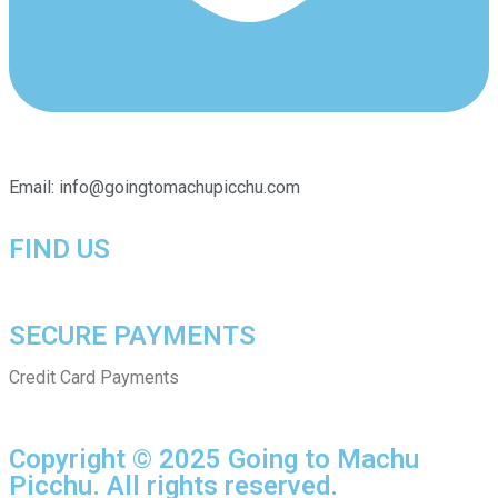
Email: info@goingtomachupicchu.com
FIND US
SECURE PAYMENTS
Credit Card Payments
Copyright © 2025 Going to Machu
Picchu. All rights reserved.