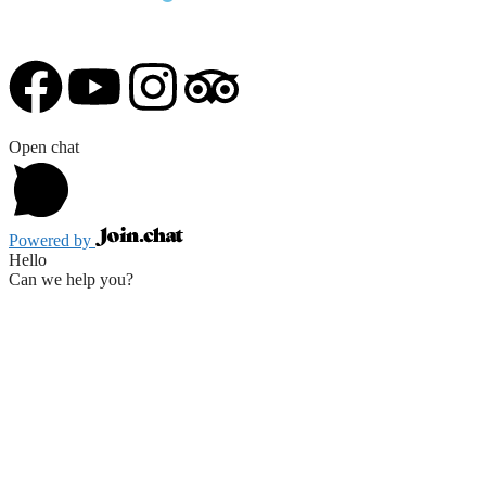
Open chat
Powered by
Hello
Can we help you?