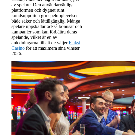
av spelare. Den användarvänliga
plattformen och dygnet runt
kundsupporten gör spelupplevelsen
både säker och lättillgänglig. Många
spelare uppskattar också bonusar och
kampanjer som kan förbättra deras
spelande, vilket är en av
anledningarna till att de väljer
Flaksi
Casino
för att maximera sina vinster
2026.