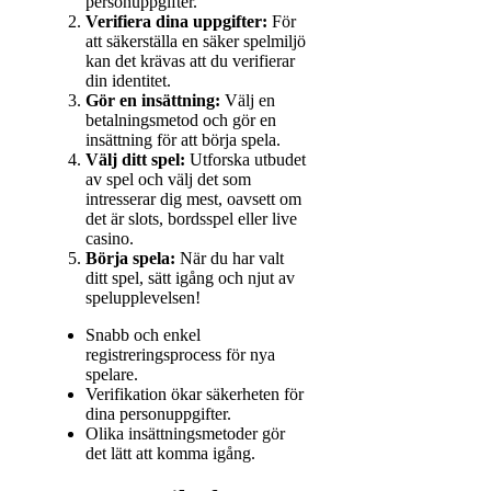
personuppgifter.
Verifiera dina uppgifter:
För
att säkerställa en säker spelmiljö
kan det krävas att du verifierar
din identitet.
Gör en insättning:
Välj en
betalningsmetod och gör en
insättning för att börja spela.
Välj ditt spel:
Utforska utbudet
av spel och välj det som
intresserar dig mest, oavsett om
det är slots, bordsspel eller live
casino.
Börja spela:
När du har valt
ditt spel, sätt igång och njut av
spelupplevelsen!
Snabb och enkel
registreringsprocess för nya
spelare.
Verifikation ökar säkerheten för
dina personuppgifter.
Olika insättningsmetoder gör
det lätt att komma igång.