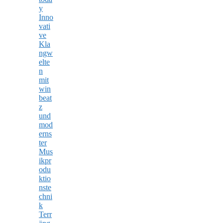
y
Inno
vati
ve
Kla
ngw
elte
n
mit
win
beat
z
und
mod
erns
ter
Mus
ikpr
odu
ktio
nste
chni
k
Terr