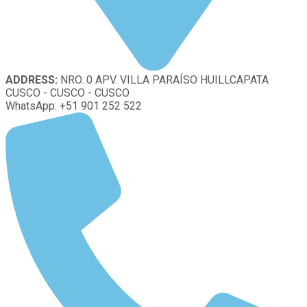
ADDRESS:
NRO. 0 APV. VILLA PARAÍSO HUILLCAPATA
CUSCO - CUSCO - CUSCO
WhatsApp: +51 901 252 522