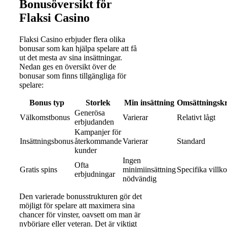
Bonusöversikt för
Flaksi Casino
Flaksi Casino erbjuder flera olika
bonusar som kan hjälpa spelare att få
ut det mesta av sina insättningar.
Nedan ges en översikt över de
bonusar som finns tillgängliga för
spelare:
Bonus typ
Storlek
Min insättning
Omsättningsk
Generösa
Välkomstbonus
Varierar
Relativt lågt
erbjudanden
Kampanjer för
Insättningsbonus
återkommande
Varierar
Standard
kunder
Ingen
Ofta
Gratis spins
minimiinsättning
Specifika villko
erbjudningar
nödvändig
Den varierade bonusstrukturen gör det
möjligt för spelare att maximera sina
chancer för vinster, oavsett om man är
nybörjare eller veteran. Det är viktigt