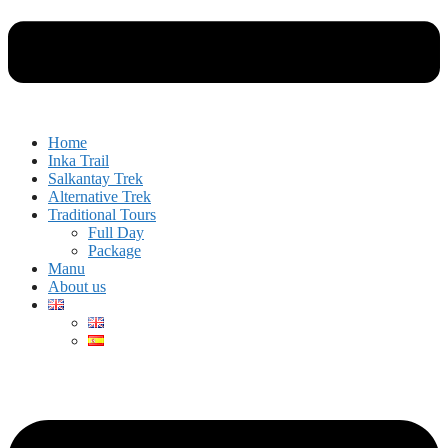
Home
Inka Trail
Salkantay Trek
Alternative Trek
Traditional Tours
Full Day
Package
Manu
About us