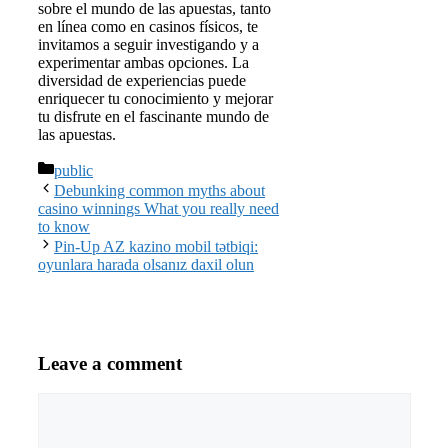
sobre el mundo de las apuestas, tanto
en línea como en casinos físicos, te
invitamos a seguir investigando y a
experimentar ambas opciones. La
diversidad de experiencias puede
enriquecer tu conocimiento y mejorar
tu disfrute en el fascinante mundo de
las apuestas.
Categories
public
Debunking common myths about
casino winnings What you really need
to know
Pin-Up AZ kazino mobil tətbiqi:
oyunlara harada olsanız daxil olun
Leave a comment
Comment