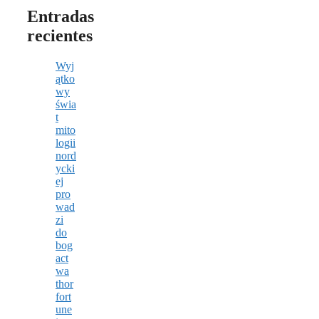
Entradas
recientes
Wyj
ątko
wy
świa
t
mito
logii
nord
ycki
ej
pro
wad
zi
do
bog
act
wa
thor
fort
une