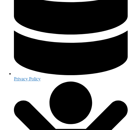
Privacy Policy