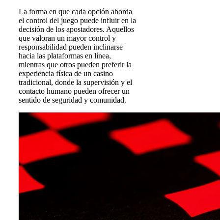
La forma en que cada opción aborda
el control del juego puede influir en la
decisión de los apostadores. Aquellos
que valoran un mayor control y
responsabilidad pueden inclinarse
hacia las plataformas en línea,
mientras que otros pueden preferir la
experiencia física de un casino
tradicional, donde la supervisión y el
contacto humano pueden ofrecer un
sentido de seguridad y comunidad.