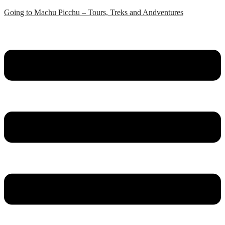
Skip
Going to Machu Picchu – Tours, Treks and Andventures
to
content
Menu