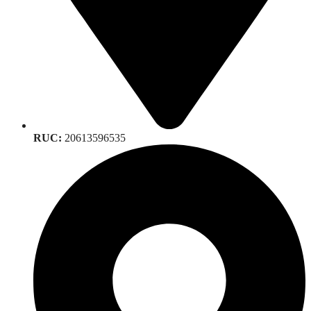
RUC:
20613596535