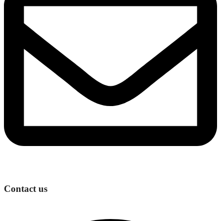
Contact us