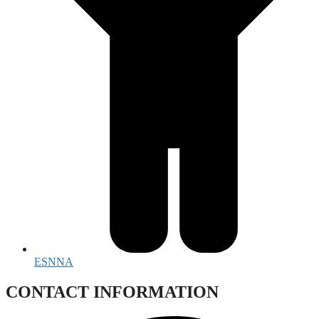
ESNNA
CONTACT INFORMATION