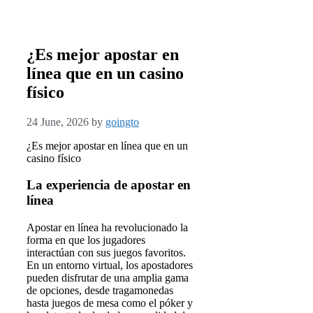
¿Es mejor apostar en
línea que en un casino
físico
24 June, 2026
by
goingto
¿Es mejor apostar en línea que en un
casino físico
La experiencia de apostar en
línea
Apostar en línea ha revolucionado la
forma en que los jugadores
interactúan con sus juegos favoritos.
En un entorno virtual, los apostadores
pueden disfrutar de una amplia gama
de opciones, desde tragamonedas
hasta juegos de mesa como el póker y