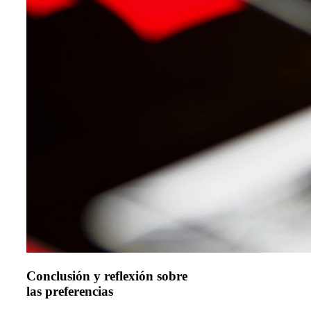
Conclusión y reflexión sobre
las preferencias