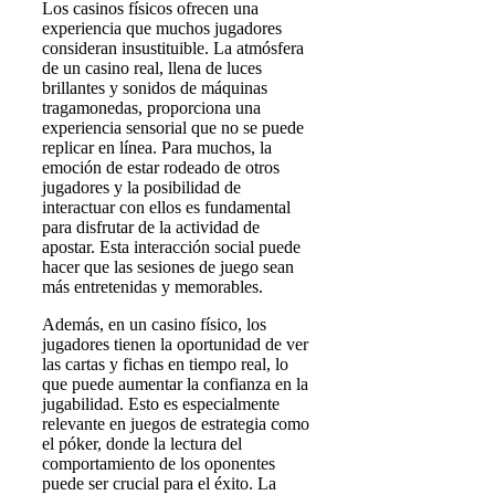
Los casinos físicos ofrecen una
experiencia que muchos jugadores
consideran insustituible. La atmósfera
de un casino real, llena de luces
brillantes y sonidos de máquinas
tragamonedas, proporciona una
experiencia sensorial que no se puede
replicar en línea. Para muchos, la
emoción de estar rodeado de otros
jugadores y la posibilidad de
interactuar con ellos es fundamental
para disfrutar de la actividad de
apostar. Esta interacción social puede
hacer que las sesiones de juego sean
más entretenidas y memorables.
Además, en un casino físico, los
jugadores tienen la oportunidad de ver
las cartas y fichas en tiempo real, lo
que puede aumentar la confianza en la
jugabilidad. Esto es especialmente
relevante en juegos de estrategia como
el póker, donde la lectura del
comportamiento de los oponentes
puede ser crucial para el éxito. La