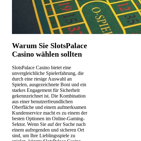
Warum Sie SlotsPalace
Casino wählen sollten
SlotsPalace Casino bietet eine
unvergleichliche Spielerfahrung, die
durch eine riesige Auswahl an
Spielen, ausgezeichnete Boni und ein
starkes Engagement für Sicherheit
gekennzeichnet ist. Die Kombination
aus einer benutzerfreundlichen
Oberfläche und einem aufmerksamen
Kundenservice macht es zu einem der
besten Optionen im Online-Gaming-
Sektor. Wenn Sie auf der Suche nach
einem aufregenden und sicheren Ort
sind, um Ihre Lieblingsspiele zu