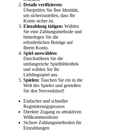
Details verifizieren:
Überprüfen Sie Ihre Identität,
um sicherzustellen, dass Ihr
Konto sicher ist.
Einzahlung tätigen:
Wählen
Sie eine Zahlungsmethode und
hinterlegen Sie die
erforderlichen Beträge auf
Ihrem Konto.
Spiel auswählen:
Durchstöbern Sie die
umfangreiche Spielbibliothek
und wählen Sie Ihr
Lieblingsspiel aus.
Spielen:
Tauchen Sie ein in die
Welt des Spieles und genießen
Sie den Nervenkitzel!
Einfacher und schneller
Registrierungsprozess
Direkter Zugang zu attraktiven
Willkommensboni
Sichere Zahlungsmethoden für
Einzahlungen