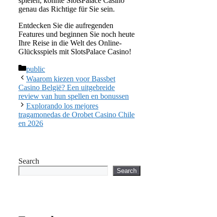
spielen, könnte SlotsPalace Casino
genau das Richtige für Sie sein.
Entdecken Sie die aufregenden
Features und beginnen Sie noch heute
Ihre Reise in die Welt des Online-
Glücksspiels mit SlotsPalace Casino!
Categories
public
Waarom kiezen voor Bassbet
Casino België? Een uitgebreide
review van hun spellen en bonussen
Explorando los mejores
tragamonedas de Orobet Casino Chile
en 2026
Search
Search