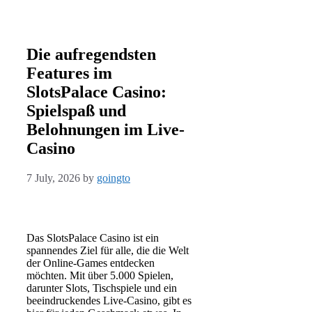
Die aufregendsten
Features im
SlotsPalace Casino:
Spielspaß und
Belohnungen im Live-
Casino
7 July, 2026
by
goingto
Das SlotsPalace Casino ist ein
spannendes Ziel für alle, die die Welt
der Online-Games entdecken
möchten. Mit über 5.000 Spielen,
darunter Slots, Tischspiele und ein
beeindruckendes Live-Casino, gibt es