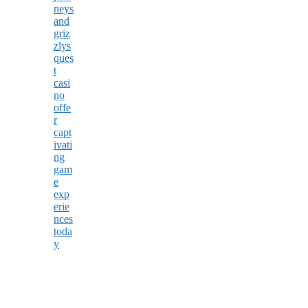
neys
and
griz
zlys
ques
t
casi
no
offe
r
capt
ivati
ng
gam
e
exp
erie
nces
toda
y