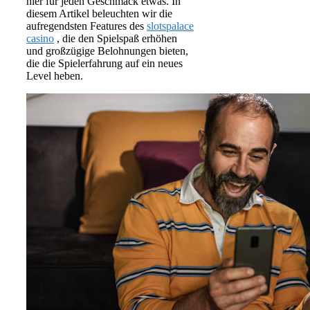
hier für jeden Geschmack etwas. In
diesem Artikel beleuchten wir die
aufregendsten Features des
slotspalace
casino
, die den Spielspaß erhöhen
und großzügige Belohnungen bieten,
die die Spielerfahrung auf ein neues
Level heben.