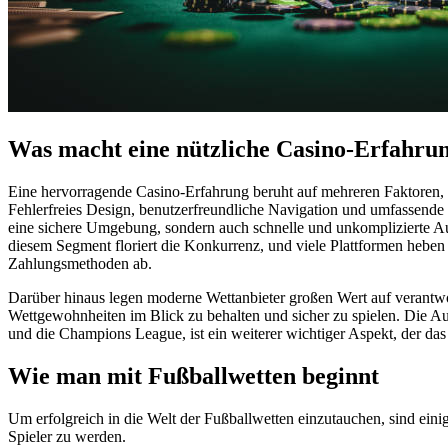
Was macht eine nützliche Casino-Erfahru
Eine hervorragende Casino-Erfahrung beruht auf mehreren Faktoren, 
Fehlerfreies Design, benutzerfreundliche Navigation und umfassende
eine sichere Umgebung, sondern auch schnelle und unkomplizierte Au
diesem Segment floriert die Konkurrenz, und viele Plattformen hebe
Zahlungsmethoden ab.
Darüber hinaus legen moderne Wettanbieter großen Wert auf verantwor
Wettgewohnheiten im Blick zu behalten und sicher zu spielen. Die A
und die Champions League, ist ein weiterer wichtiger Aspekt, der das
Wie man mit Fußballwetten beginnt
Um erfolgreich in die Welt der Fußballwetten einzutauchen, sind einige
Spieler zu werden.