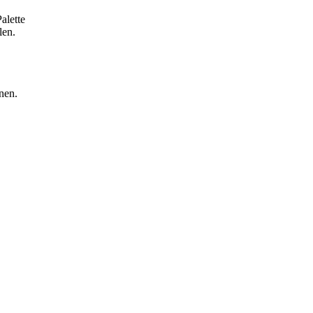
alette
len.
nen.