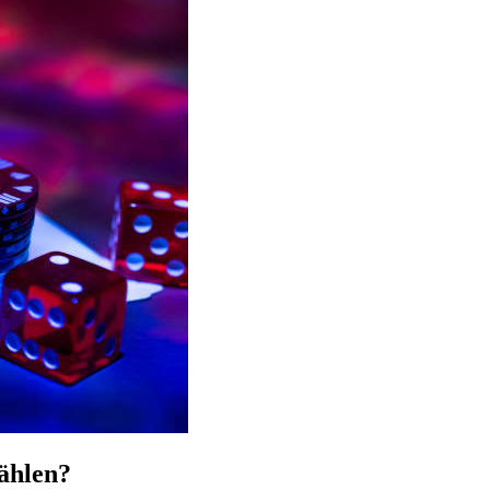
ählen?