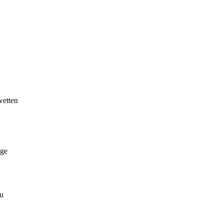
wetten
nge
zu