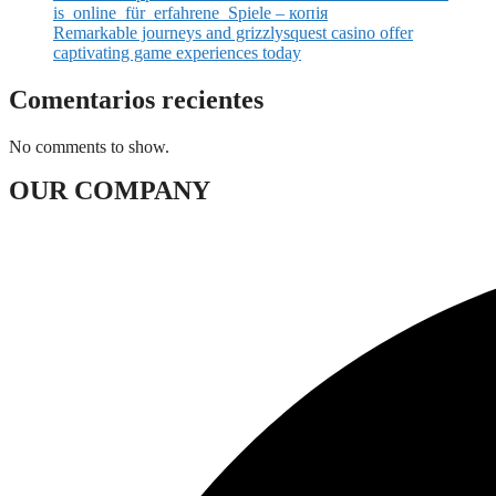
is_online_für_erfahrene_Spiele – копія
Remarkable journeys and grizzlysquest casino offer
captivating game experiences today
Comentarios recientes
No comments to show.
OUR COMPANY