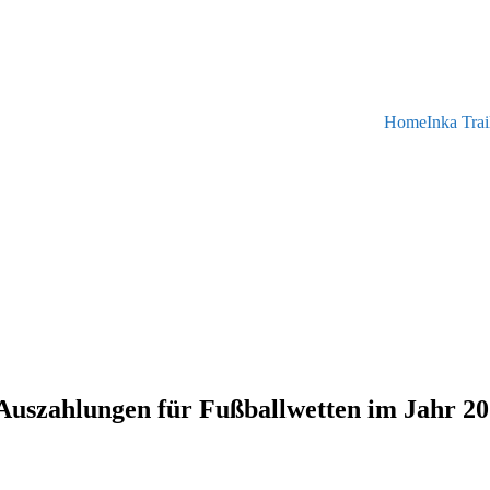
Home
Inka Trai
Auszahlungen für Fußballwetten im Jahr 2