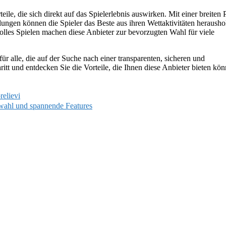
le, die sich direkt auf das Spielerlebnis auswirken. Mit einer breiten P
ngen können die Spieler das Beste aus ihren Wettaktivitäten herausho
lles Spielen machen diese Anbieter zur bevorzugten Wahl für viele
 alle, die auf der Suche nach einer transparenten, sicheren und
tt und entdecken Sie die Vorteile, die Ihnen diese Anbieter bieten kön
relievi
wahl und spannende Features