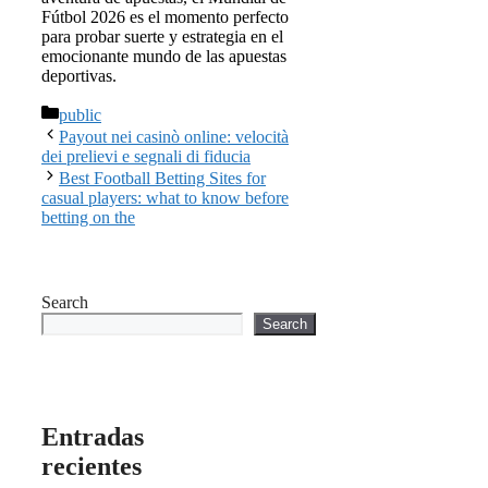
Fútbol 2026 es el momento perfecto
para probar suerte y estrategia en el
emocionante mundo de las apuestas
deportivas.
Categories
public
Payout nei casinò online: velocità
dei prelievi e segnali di fiducia
Best Football Betting Sites for
casual players: what to know before
betting on the
Search
Search
Entradas
recientes