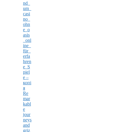
nd_
um_
casi
no_
ohn
e_o
asis
_onl
ine_
für_
erfa
hren
e_S
piel
e –
копі
я
Re
mar
kabl
e
jour
neys
and
griz