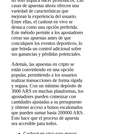
no solo implica hacer pronósticos. Las
casas de apuestas ahora ofrecen una
variedad de características que
mejoran la experiencia del usuario.
Entre ellas, el cashout en vivo se
destaca como una opción preferida.
Este método permite a los apostadores
cerrar sus apuestas antes de que
conculquen los eventos deportivos, lo
que brinda un control adicional sobre
sus ganancias y pérdidas potenciales.
Además, las apuestas en cripto se
están convirtiendo en una opción
popular, permitiendo a los usuarios
realizar transacciones de forma rápida
y segura. Con un mínimo depósito de
3000 ARS en muchas plataformas, los
apostadores pueden comenzar con
cantidades ajustadas a su presupuesto
y obtener acceso a bonos escalonados
que pueden sumar hasta 200000 ARS.
Esto hace que el proceso de apuesta
sea accesible para todos.
Cashout en vivo para mayor