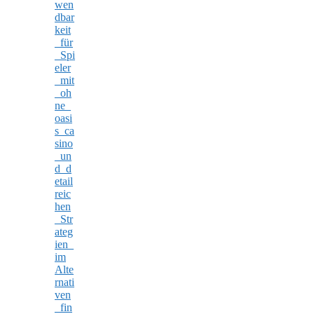
wen
dbar
keit
_für
_Spi
eler
_mit
_oh
ne_
oasi
s_ca
sino
_un
d_d
etail
reic
hen
_Str
ateg
ien_
im
Alte
rnati
ven
_fin