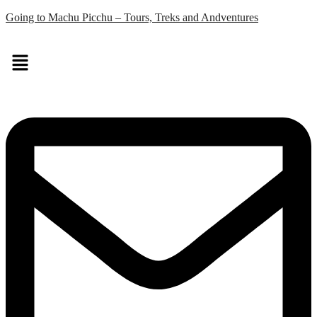
Skip
Going to Machu Picchu – Tours, Treks and Andventures
to
content
Menu