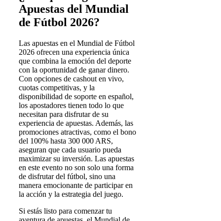
Apuestas del Mundial
de Fútbol 2026?
Las apuestas en el Mundial de Fútbol
2026 ofrecen una experiencia única
que combina la emoción del deporte
con la oportunidad de ganar dinero.
Con opciones de cashout en vivo,
cuotas competitivas, y la
disponibilidad de soporte en español,
los apostadores tienen todo lo que
necesitan para disfrutar de su
experiencia de apuestas. Además, las
promociones atractivas, como el bono
del 100% hasta 300 000 ARS,
aseguran que cada usuario pueda
maximizar su inversión. Las apuestas
en este evento no son solo una forma
de disfrutar del fútbol, sino una
manera emocionante de participar en
la acción y la estrategia del juego.
Si estás listo para comenzar tu
aventura de apuestas, el Mundial de