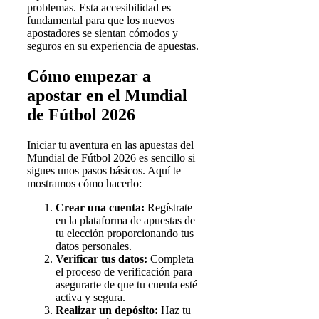
problemas. Esta accesibilidad es
fundamental para que los nuevos
apostadores se sientan cómodos y
seguros en su experiencia de apuestas.
Cómo empezar a
apostar en el Mundial
de Fútbol 2026
Iniciar tu aventura en las apuestas del
Mundial de Fútbol 2026 es sencillo si
sigues unos pasos básicos. Aquí te
mostramos cómo hacerlo:
Crear una cuenta:
Regístrate
en la plataforma de apuestas de
tu elección proporcionando tus
datos personales.
Verificar tus datos:
Completa
el proceso de verificación para
asegurarte de que tu cuenta esté
activa y segura.
Realizar un depósito:
Haz tu