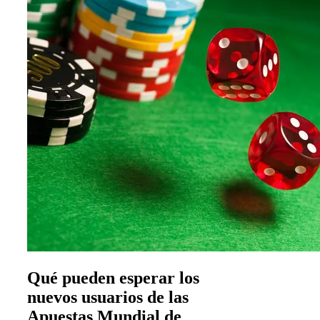
Qué pueden esperar los
nuevos usuarios de las
Apuestas Mundial de