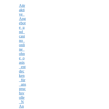
Attr
akti
ve_
Ang
ebot
e_u
nd_
casi
no_
onli
ne_
ohn
e_o
asis
_ent
dec
ken
_für
_ans
pruc
hsv
olle
_N
An