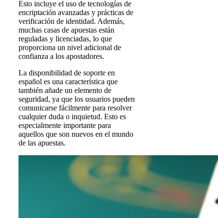
Esto incluye el uso de tecnologías de
encriptación avanzadas y prácticas de
verificación de identidad. Además,
muchas casas de apuestas están
reguladas y licenciadas, lo que
proporciona un nivel adicional de
confianza a los apostadores.
La disponibilidad de soporte en
español es una característica que
también añade un elemento de
seguridad, ya que los usuarios pueden
comunicarse fácilmente para resolver
cualquier duda o inquietud. Esto es
especialmente importante para
aquellos que son nuevos en el mundo
de las apuestas.