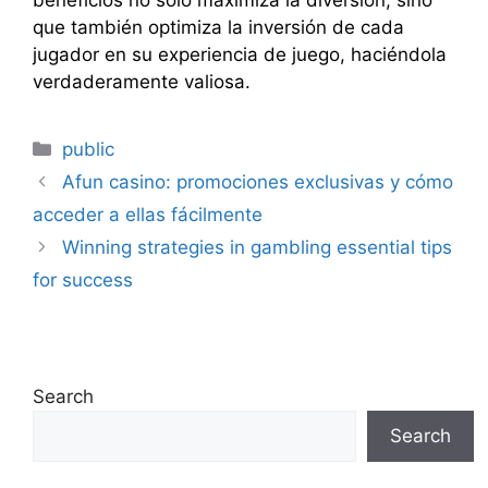
beneficios no solo maximiza la diversión, sino
que también optimiza la inversión de cada
jugador en su experiencia de juego, haciéndola
verdaderamente valiosa.
public
Afun casino: promociones exclusivas y cómo
acceder a ellas fácilmente
Winning strategies in gambling essential tips
for success
Search
Search