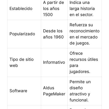
A partir de
Indica una
Establecido
los años
larga historia
1500
en el sector.
Refuerza su
Desde los
reconocimiento
Popularizado
años 1960
en el mercado
de juegos.
Ofrece
Tipo de sitio
recursos útiles
Informativo
web
para
jugadores.
Permite un
Aldus
diseño
Software
PageMaker
atractivo y
funcional.