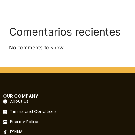
Comentarios recientes
No comments to show.
OUR COMPANY
About us
Terms and Conditions
Privacy Policy
ESNNA