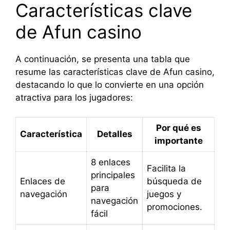
Características clave
de Afun casino
A continuación, se presenta una tabla que
resume las características clave de Afun casino,
destacando lo que lo convierte en una opción
atractiva para los jugadores:
Por qué es
Característica
Detalles
importante
8 enlaces
Facilita la
principales
Enlaces de
búsqueda de
para
navegación
juegos y
navegación
promociones.
fácil