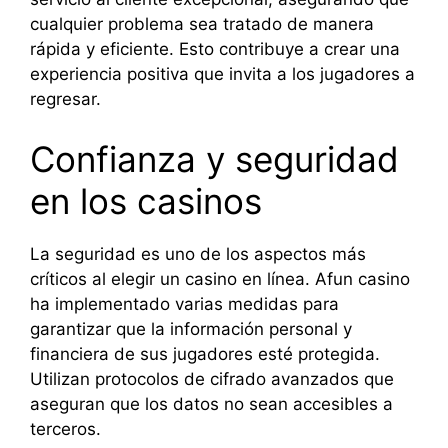
cualquier problema sea tratado de manera
rápida y eficiente. Esto contribuye a crear una
experiencia positiva que invita a los jugadores a
regresar.
Confianza y seguridad
en los casinos
La seguridad es uno de los aspectos más
críticos al elegir un casino en línea. Afun casino
ha implementado varias medidas para
garantizar que la información personal y
financiera de sus jugadores esté protegida.
Utilizan protocolos de cifrado avanzados que
aseguran que los datos no sean accesibles a
terceros.