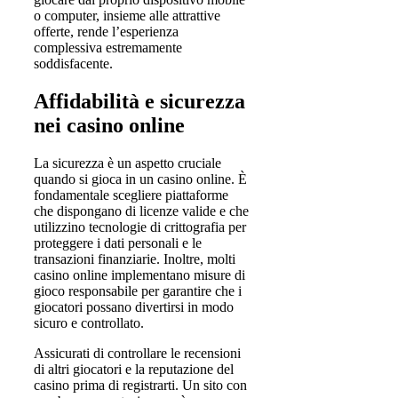
o computer, insieme alle attrattive
offerte, rende l’esperienza
complessiva estremamente
soddisfacente.
Affidabilità e sicurezza
nei casino online
La sicurezza è un aspetto cruciale
quando si gioca in un casino online. È
fondamentale scegliere piattaforme
che dispongano di licenze valide e che
utilizzino tecnologie di crittografia per
proteggere i dati personali e le
transazioni finanziarie. Inoltre, molti
casino online implementano misure di
gioco responsabile per garantire che i
giocatori possano divertirsi in modo
sicuro e controllato.
Assicurati di controllare le recensioni
di altri giocatori e la reputazione del
casino prima di registrarti. Un sito con