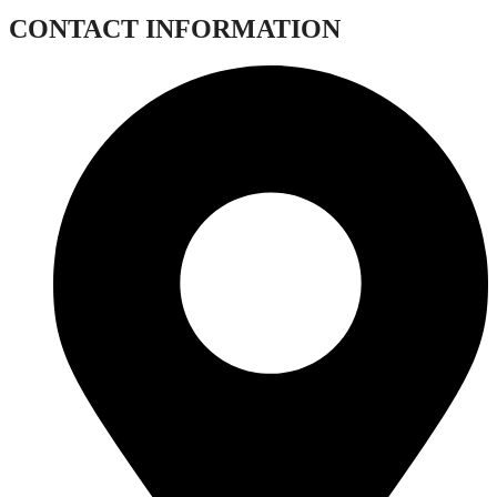
CONTACT INFORMATION