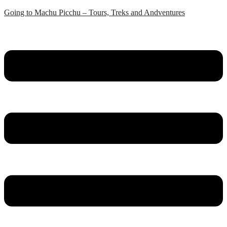
Skip
Going to Machu Picchu – Tours, Treks and Andventures
to
content
Menu