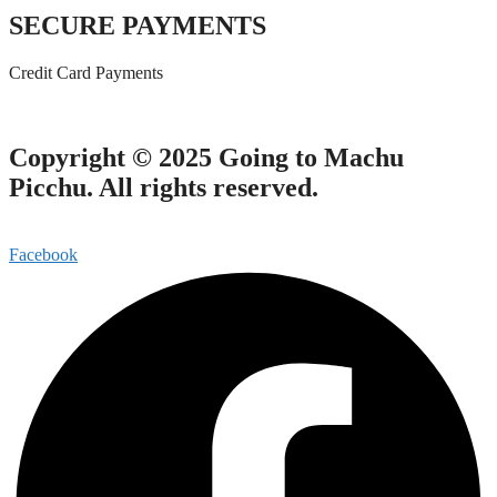
SECURE PAYMENTS
Credit Card Payments
Copyright © 2025 Going to Machu
Picchu. All rights reserved.
Facebook