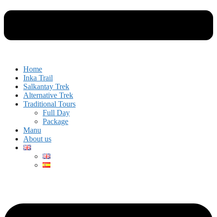
Home
Inka Trail
Salkantay Trek
Alternative Trek
Traditional Tours
Full Day
Package
Manu
About us