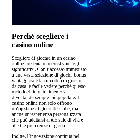
Perché scegliere i
casino online
Scegliere di giocare in un casino
online presenta numerosi vantaggi
significativi. Con l’accesso immediato
a una vasta selezione di giochi, bonus
vantaggiosi e la comodità di giocare
da casa, è facile vedere perché questo
metodo di intrattenimento sta
diventando sempre più popolare. I
casino online non solo offrono
un’opzione di gioco flessibile, ma
anche un’esperienza personalizzata
che può adattarsi al tuo stile di vita e
alle tue preferenze di gioco.
Inoltre, l’innovazione continua nel