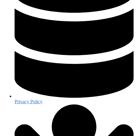
Privacy Policy