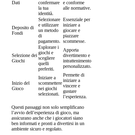
Dati
confermare
e conforme
la tua
alle normative.
identità.
Selezionare
Essenziale per
e utilizzare
iniziare a
Deposito di
un metodo
giocare e
Fondi
di
piazzare
pagamento.
scommesse.
Esplorare i
Apporta
giochi e
Selezione dei
divertimento e
scegliere
Giochi
intrattenimento
quelli
personalizzato.
preferiti.
Permette di
Iniziare a
iniziare a
Inizio del
scommettere
vincere e
Gioco
nei giochi
gustare
selezionati.
l’esperienza.
Questi passaggi non solo semplificano
l’avvio dell’esperienza di gioco, ma
assicurano anche che i giocatori siano
ben informati e pronti a divertirsi in un
ambiente sicuro e regolato.