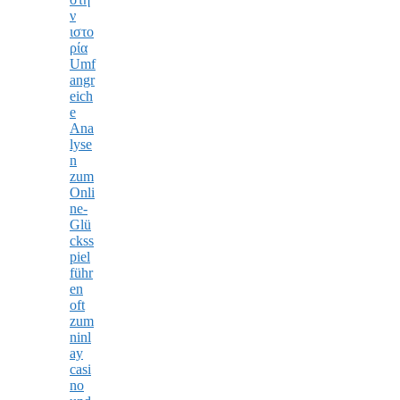
ν
ιστο
ρία
Umf
angr
eich
e
Ana
lyse
n
zum
Onli
ne-
Glü
ckss
piel
führ
en
oft
zum
ninl
ay
casi
no