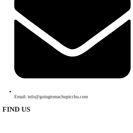
Email: info@goingtomachupicchu.com
FIND US