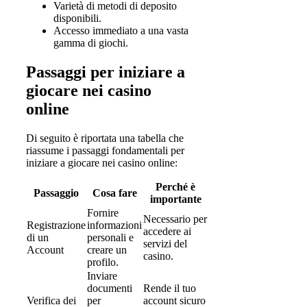
Varietà di metodi di deposito
disponibili.
Accesso immediato a una vasta
gamma di giochi.
Passaggi per iniziare a
giocare nei casino
online
Di seguito è riportata una tabella che
riassume i passaggi fondamentali per
iniziare a giocare nei casino online:
Perché è
Passaggio
Cosa fare
importante
Fornire
Necessario per
Registrazione
informazioni
accedere ai
di un
personali e
servizi del
Account
creare un
casino.
profilo.
Inviare
documenti
Rende il tuo
Verifica dei
per
account sicuro