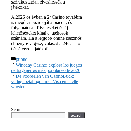
szórakoztatóan élvezhessék a
játékokat.
A 2026-os évben a 24Casino továbbra
is megőrzi pozícióját a piacon, és
folyamatosan frissítéseket és új
lehetőségeket kínál a játékosok
számára. Ha a legjobb online kaszinós
élményre vágysz, válaszd a 24Casino-
t és élvezd a játékot!
Categories
public
Winaday Casino: explora los juegos
de tragaperras más populares de 2026
De voordelen van CasinoBuck:
veilige betalingen met Visa en snelle
winsten
Search
Search