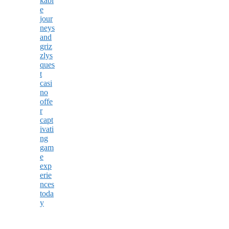
kabl
e
jour
neys
and
griz
zlys
ques
t
casi
no
offe
r
capt
ivati
ng
gam
e
exp
erie
nces
toda
y