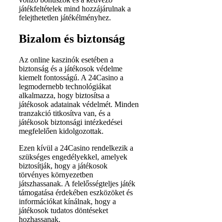
játékfeltételek mind hozzájárulnak a
felejthetetlen játékélményhez.
Bizalom és biztonság
Az online kaszinók esetében a
biztonság és a játékosok védelme
kiemelt fontosságú. A 24Casino a
legmodernebb technológiákat
alkalmazza, hogy biztosítsa a
játékosok adatainak védelmét. Minden
tranzakció titkosítva van, és a
játékosok biztonsági intézkedései
megfelelően kidolgozottak.
Ezen kívül a 24Casino rendelkezik a
szükséges engedélyekkel, amelyek
biztosítják, hogy a játékosok
törvényes környezetben
játszhassanak. A felelősségteljes játék
támogatása érdekében eszközöket és
információkat kínálnak, hogy a
játékosok tudatos döntéseket
hozhassanak.