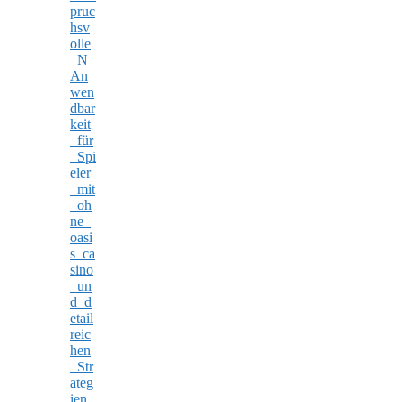
pruc
hsv
olle
_N
An
wen
dbar
keit
_für
_Spi
eler
_mit
_oh
ne_
oasi
s_ca
sino
_un
d_d
etail
reic
hen
_Str
ateg
ien_