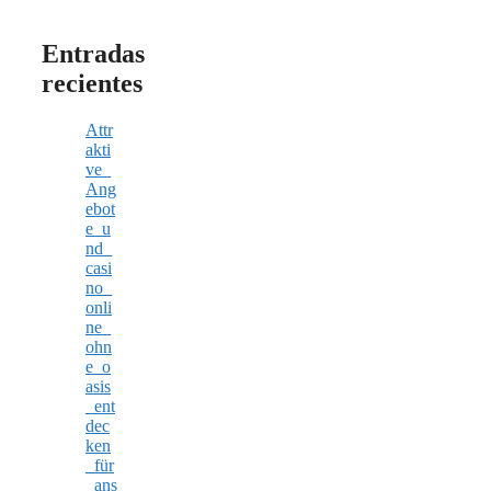
Entradas
recientes
Attr
akti
ve_
Ang
ebot
e_u
nd_
casi
no_
onli
ne_
ohn
e_o
asis
_ent
dec
ken
_für
_ans