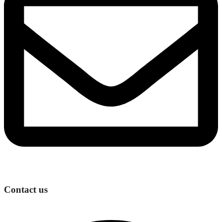
Contact us