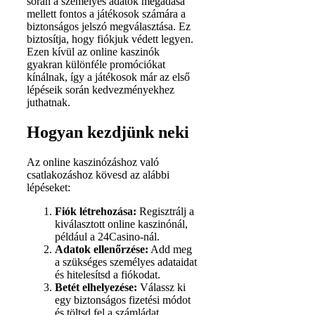
során a személyes adatok megadása
mellett fontos a játékosok számára a
biztonságos jelszó megválasztása. Ez
biztosítja, hogy fiókjuk védett legyen.
Ezen kívül az online kaszinók
gyakran különféle promóciókat
kínálnak, így a játékosok már az első
lépéseik során kedvezményekhez
juthatnak.
Hogyan kezdjünk neki
Az online kaszinózáshoz való
csatlakozáshoz kövesd az alábbi
lépéseket:
Fiók létrehozása:
Regisztrálj a
kiválasztott online kaszinónál,
például a 24Casino-nál.
Adatok ellenőrzése:
Add meg
a szükséges személyes adataidat
és hitelesítsd a fiókodat.
Betét elhelyezése:
Válassz ki
egy biztonságos fizetési módot
és töltsd fel a számládat.